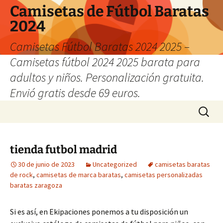
Camisetas de Fútbol Baratas
2024
Camisetas Fútbol Baratas 2024 2025 –
Camisetas fútbol 2024 2025 barata para
adultos y niños. Personalización gratuita.
Envió gratis desde 69 euros.
Saltar
Buscar:
al
contenido
tienda futbol madrid
30 de junio de 2023
Uncategorized
camisetas baratas
de rock
,
camisetas de marca baratas
,
camisetas personalizadas
baratas zaragoza
Si es así, en Ekipaciones ponemos a tu disposición un