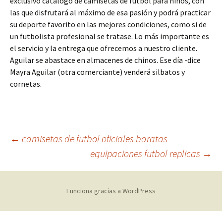
exclusivo catálogo de camisetas de fútbol para niños, con
las que disfrutará al máximo de esa pasión y podrá practicar
su deporte favorito en las mejores condiciones, como si de
un futbolista profesional se tratase. Lo más importante es
el servicio y la entrega que ofrecemos a nuestro cliente.
Aguilar se abastace en almacenes de chinos. Ese día -dice
Mayra Aguilar (otra comerciante) venderá silbatos y
cornetas.
Navegación
←
camisetas de futbol oficiales baratas
equipaciones futbol replicas
→
de
Funciona gracias a WordPress
entradas