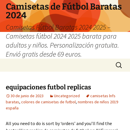
Camisetas de Fútbol Baratas
2024
Camisetas Fútbol Baratas 2024 2025 –
Camisetas fútbol 2024 2025 barata para
adultos y niños. Personalización gratuita.
Envió gratis desde 69 euros.
Saltar
Buscar:
al
contenido
equipaciones futbol replicas
30 de junio de 2023
Uncategorized
camisetas lnfs
baratas
,
colores de camisetas de futbol
,
nombres de niños 2019
españa
All you need to do is sort by ‘orders’ and you’ll find the