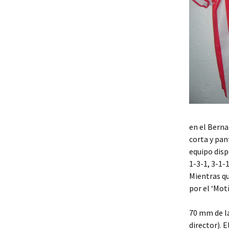
en el Berna
corta y pan
equipo disp
1-3-1, 3-1-
Mientras qu
por el ‘Mot
70 mm de la
director). 