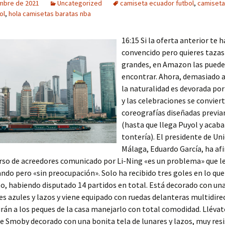
embre de 2021
Uncategorized
camiseta ecuador futbol
,
camiseta
ol
,
hola camisetas baratas nba
16:15 Si la oferta anterior te h
convencido pero quieres taza
grandes, en Amazon las puede
encontrar. Ahora, demasiado 
la naturalidad es devorada por 
y las celebraciones se convier
coreografías diseñadas previ
(hasta que llega Puyol y acaba
tontería). El presidente de Uni
Málaga, Eduardo García, ha af
rso de acreedores comunicado por Li-Ning «es un problema» que le
ndo pero «sin preocupación». Solo ha recibido tres goles en lo que
, habiendo disputado 14 partidos en total. Está decorado con un
res azules y lazos y viene equipado con ruedas delanteras multidire
rán a los peques de la casa manejarlo con total comodidad. Llévat
e Smoby decorado con una bonita tela de lunares y lazos, muy res