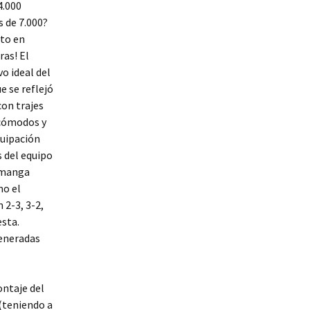
4.000
 de 7.000?
nto en
as! El
 ideal del
e se reflejó
con trajes
 cómodos y
quipación
s del equipo
e manga
mo el
 2-3, 3-2,
esta.
generadas
ontaje del
 (teniendo a