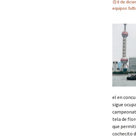
8 de dici
equipos futb
el en concu
sigue ocupa
campeonato
tela de flo
que permiti
cochecito d