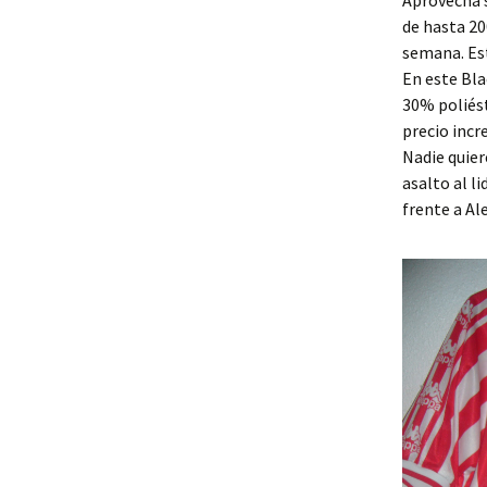
Aprovecha s
de hasta 20
semana. Est
En este Bla
30% poliést
precio incr
Nadie quier
asalto al l
frente a Al