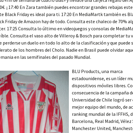
u «fin de semana de cuatro días» y llévate una tarjeta regalo del 
0€. ¡ 17:40 En Zara también puedes encontrar grandes rebajas este 
e Black Friday es ideal para ti. 17:20 En MediaMartk también es Bla
ck Friday de Amazon hay de todo. Consulta este chaleco de 70% a
er. 17:25 Consulta lo último en videojuegos y consolas de MediaMa
eíble. Consulta el vaso alto de Villeroy & Bosch para completar tu va
e perderse un duelo en todo lo alto de la clasificación y que puede 
iderato de los hombres del Cholo. Nadie en Brasil puede olvidar aqu
emania en las semifinales del pasado Mundial.
BLU Products, una marca
estadounidense, es un líder m
dispositivos móviles libres. 
consecuencia de la campaña de
Universidad de Chile logró ser
mejor equipo del mundo, de ac
ranking mundial de la IFFHS, d
Barcelona, Real Madrid, Vélez 
Manchester United, Mancheste