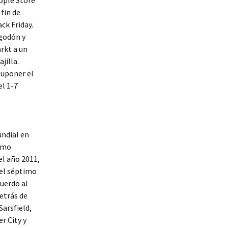
Apple Store
fin de
ck Friday.
lgodón y
rkt a un
jilla.
suponer el
el 1-7
undial en
Como
l año 2011,
 el séptimo
uerdo al
etrás de
Sarsfield,
r City y