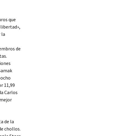
uros que
libertad»,
 la
iembros de
tas.
ciones
 Samak
 ocho
or 11,99
da Carlos
«mejor
a de la
e chollos.