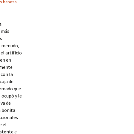
s baratas
a
s más
s
a menudo,
el artificio
ten en
amente
 con la
caja de
irmado que
 ocupó y le
 va de
a bonita
ccionales
e el
istente e