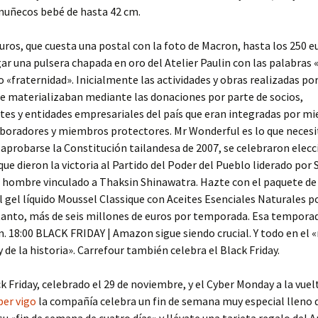
muñecos bebé de hasta 42 cm.
uros, que cuesta una postal con la foto de Macron, hasta los 250 e
ar una pulsera chapada en oro del Atelier Paulin con las palabras «
o «fraternidad». Inicialmente las actividades y obras realizadas por
e materializaban mediante las donaciones por parte de socios,
es y entidades empresariales del país que eran integradas por m
boradores y miembros protectores. Mr Wonderful es lo que necesi
aprobarse la Constitución tailandesa de 2007, se celebraron elec
que dieron la victoria al Partido del Poder del Pueblo liderado por
, hombre vinculado a Thaksin Shinawatra. Hazte con el paquete de
l gel líquido Moussel Classique con Aceites Esenciales Naturales p
tanto, más de seis millones de euros por temporada. Esa tempora
n. 18:00 BLACK FRIDAY | Amazon sigue siendo crucial. Y todo en el 
y de la historia». Carrefour también celebra el Black Friday.
ck Friday, celebrado el 29 de noviembre, y el Cyber Monday a la vuelt
per vigo
la compañía celebra un fin de semana muy especial lleno d