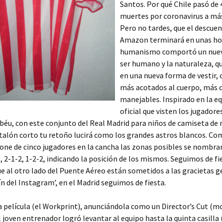
Santos. Por qué Chile pasó de 
muertes por coronavirus a más
Pero no tardes, que el descue
Amazon terminará en unas hor
humanismo comportó un nuevo
ser humano y la naturaleza, qu
en una nueva forma de vestir, 
más acotados al cuerpo, más
manejables. Inspirado en la e
oficial que visten los jugadore
béu, con este conjunto del Real Madrid para niños de camiseta d
talón corto tu retoño lucirá como los grandes astros blancos. Co
one de cinco jugadores en la cancha las zonas posibles se nombran
1, 2-1-2, 1-2-2, indicando la posición de los mismos. Seguimos de fi
e al otro lado del Puente Aéreo están sometidos a las gracietas 
ín del Instagram’, en el Madrid seguimos de fiesta.
 película (el Workprint), anunciándola como un Director’s Cut (m
El joven entrenador logró levantar al equipo hasta la quinta casilla