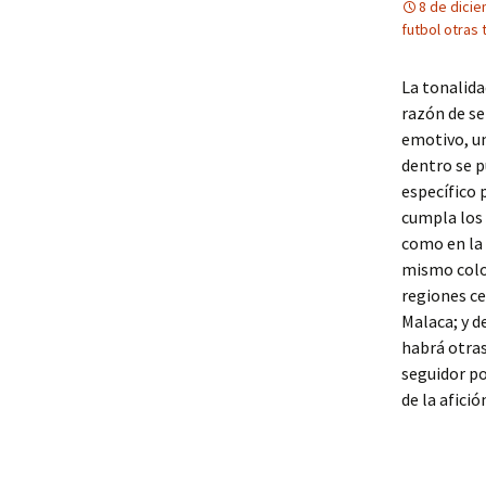
8 de dici
futbol otras
La tonalida
razón de se
emotivo, un 
dentro se p
específico 
cumpla los 
como en la 
mismo color
regiones ce
Malaca; y d
habrá otras
seguidor po
de la afició