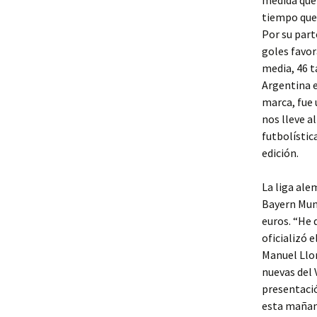
medida que 
tiempo que 
Por su part
goles favor
media, 46 t
Argentina e
marca, fue 
nos lleve a
futbolístic
edición.
La liga ale
Bayern Muni
euros. “He 
oficializó 
Manuel Llor
nuevas del 
presentació
esta mañan