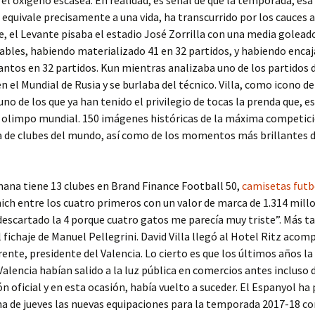
el oxígeno escasea. En realidad, es señal de que la temporada, es
equivale precisamente a una vida, ha transcurrido por los cauces 
e, el Levante pisaba el estadio José Zorrilla con una media goleado
ables, habiendo materializado 41 en 32 partidos, y habiendo encaj
antos en 32 partidos. Kun mientras analizaba uno de los partidos 
n el Mundial de Rusia y se burlaba del técnico. Villa, como icono de
uno de los que ya han tenido el privilegio de tocas la prenda que, 
l olimpo mundial. 150 imágenes históricas de la máxima competic
a de clubes del mundo, así como de los momentos más brillantes d
mana tiene 13 clubes en Brand Finance Football 50,
camisetas futb
ch entre los cuatro primeros con un valor de marca de 1.314 mill
descartado la 4 porque cuatro gatos me parecía muy triste”. Más ta
el fichaje de Manuel Pellegrini. David Villa llegó al Hotel Ritz aco
ente, presidente del Valencia. Lo cierto es que los últimos años l
Valencia habían salido a la luz pública en comercios antes incluso 
n oficial y en esta ocasión, había vuelto a suceder. El Espanyol h
a de jueves las nuevas equipaciones para la temporada 2017-18 co