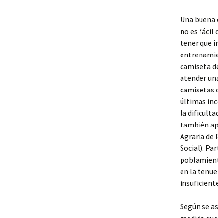
Una buena 
no es fácil
tener que i
entrenamien
camiseta de
atender una
camisetas q
últimas in
la dificult
también apa
Agraria de 
Social). Pa
poblamient
en la tenu
insuficiente
Según se as