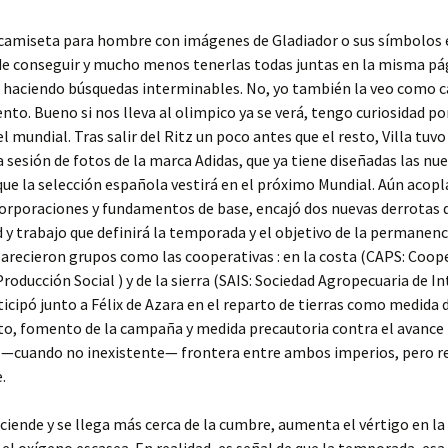
camiseta para hombre con imágenes de Gladiador o sus símbolos 
 de conseguir y mucho menos tenerlas todas juntas en la misma pá
r haciendo búsquedas interminables. No, yo también la veo como 
to. Bueno si nos lleva al olimpico ya se verá, tengo curiosidad por
l mundial. Tras salir del Ritz un poco antes que el resto, Villa tuvo
 sesión de fotos de la marca Adidas, que ya tiene diseñadas las nu
ue la selección española vestirá en el próximo Mundial. Aún acopl
corporaciones y fundamentos de base, encajó dos nuevas derrotas
ad y trabajo que definirá la temporada y el objetivo de la permanenci
recieron grupos como las cooperativas : en la costa (CAPS: Coop
Producción Social ) y de la sierra (SAIS: Sociedad Agropecuaria de I
rticipó junto a Félix de Azara en el reparto de tierras como medida 
o, fomento de la campaña y medida precautoria contra el avance
e —cuando no inexistente— frontera entre ambos imperios, pero r
.
ciende y se llega más cerca de la cumbre, aumenta el vértigo en l