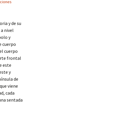
ciones
ria y de su
 a nivel
polo y
de cuerpo
del cuerpo
rte frontal
e este
este y
nínsula de
que viene
ad, cada
 una sentada