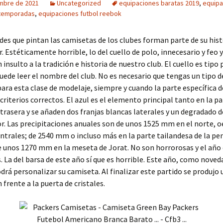
embre de 2021
Uncategorized
equipaciones baratas 2019
,
equipa
 temporadas
,
equipaciones futbol reebok
des que pintan las camisetas de los clubes forman parte de su histo
r. Estéticamente horrible, lo del cuello de polo, innecesario y feo y
insulto a la tradición e historia de nuestro club. El cuello es tipo 
uede leer el nombre del club. No es necesario que tengas un tipo 
para esta clase de modelaje, siempre y cuando la parte específica 
criterios correctos. El azul es el elemento principal tanto en la pa
trasera y se añaden dos franjas blancas laterales y un degradado d
. Las precipitaciones anuales son de unos 1525 mm en el norte, o
ntrales; de 2540 mm o incluso más en la parte tailandesa de la pe
e unos 1270 mm en la meseta de Jorat. No son horrorosas y el año 
. La del barsa de este año sí que es horrible. Este año, como noved
drá personalizar su camiseta. Al finalizar este partido se produjo
n frente a la puerta de cristales.