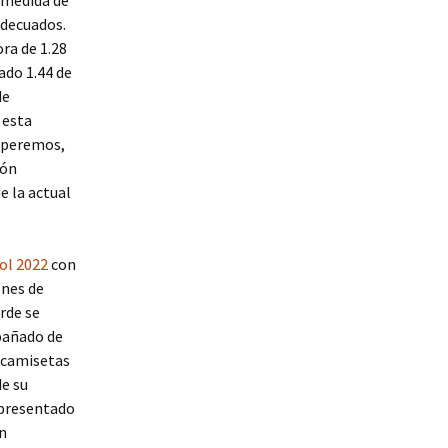
a medida de
adecuados.
ra de 1.28
ado 1.44 de
de
 esta
esperemos,
ión
e la actual
ol 2022
con
ones de
rde se
mpañado de
a camisetas
de su
a presentado
n