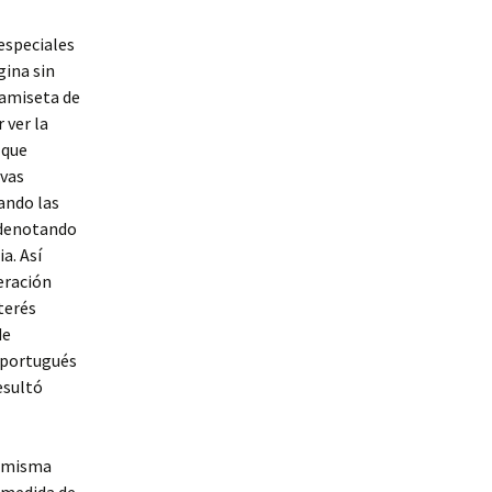
especiales
gina sin
camiseta de
 ver la
 que
evas
ando las
 denotando
a. Así
eración
nterés
de
 portugués
esultó
a misma