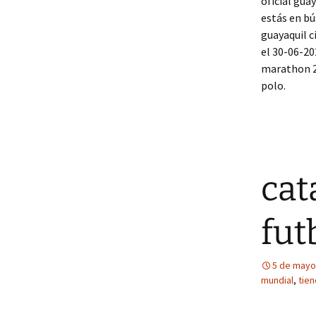
oficial gua
estás en bú
guayaquil c
el 30-06-20
marathon 2
polo.
cat
fut
5 de mayo
mundial
,
tien