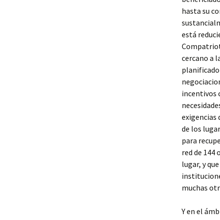
hasta su co
sustancialm
está reduci
Compatriot
cercano a l
planificado
negociacion
incentivos 
necesidades
exigencias
de los luga
para recup
red de 144 
lugar, y qu
institucion
muchas otr
Y en el ámb