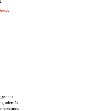
tienda
 grandes
nas, además
anamericanos