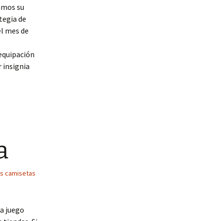
ramos su
tegia de
el mes de
 equipación
 insignia
a
as camisetas
ta juego