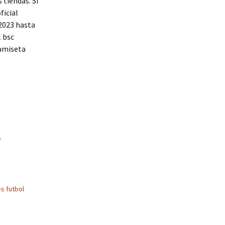
 tiendas. Si
ficial
-2023 hasta
l bsc
Camiseta
s
s futbol