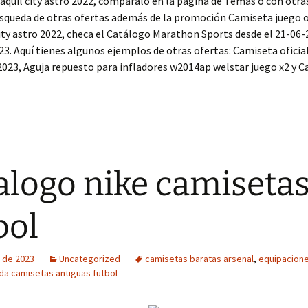
yaquil city astro 2022, compáralo en la página de Temas o con otras
squeda de otras ofertas además de la promoción Camiseta juego o
ity astro 2022, checa el Catálogo Marathon Sports desde el 21-06
23. Aquí tienes algunos ejemplos de otras ofertas: Camiseta oficia
023, Aguja repuesto para infladores w2014ap welstar juego x2 y 
alogo nike camiseta
bol
 de 2023
Uncategorized
camisetas baratas arsenal
,
equipacione
da camisetas antiguas futbol