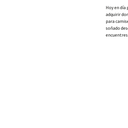
Hoy en día p
adquirir do
para camise
soñado desc
encuentres 