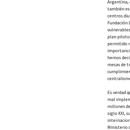
Argentina, 
también est
centros diu
Fundación L
vulnerable
plan piloto
permitido r
importancia
hemos decid
mesas de tr
cumplimien
centralismo
Es verdad q
mal impleme
millones de
siglo XXI, 
internacion
Ministerio 