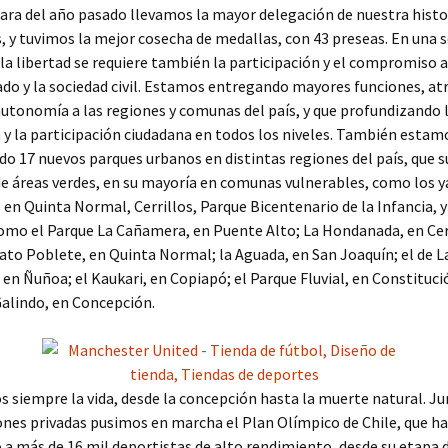
ara del año pasado llevamos la mayor delegación de nuestra histo
, y tuvimos la mejor cosecha de medallas, con 43 preseas. En una 
la libertad se requiere también la participación y el compromiso a
ado y la sociedad civil. Estamos entregando mayores funciones, at
autonomía a las regiones y comunas del país, y que profundizando 
y la participación ciudadana en todos los niveles. También estam
o 17 nuevos parques urbanos en distintas regiones del país, que 
e áreas verdes, en su mayoría en comunas vulnerables, como los y
en Quinta Normal, Cerrillos, Parque Bicentenario de la Infancia, y
omo el Parque La Cañamera, en Puente Alto; La Hondanada, en Cer
to Poblete, en Quinta Normal; la Aguada, en San Joaquín; el de L
 en Ñuñoa; el Kaukari, en Copiapó; el Parque Fluvial, en Constitució
alindo, en Concepción.
siempre la vida, desde la concepción hasta la muerte natural. Ju
nes privadas pusimos en marcha el Plan Olímpico de Chile, que ha
 a más de 16 mil deportistas de alto rendimiento, desde su etapa d