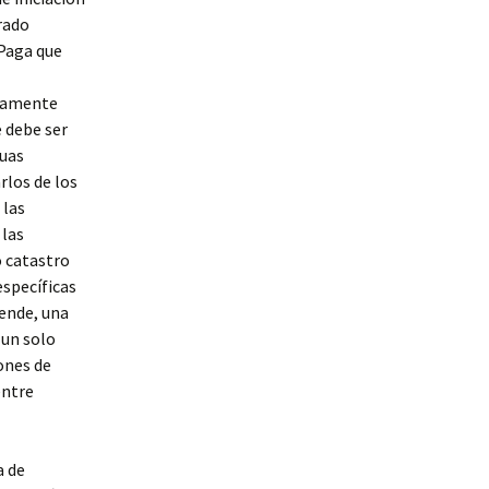
rado
 Paga que
riamente
e debe ser
duas
rlos de los
 las
 las
 catastro
específicas
ende, una
 un solo
ones de
entre
a de