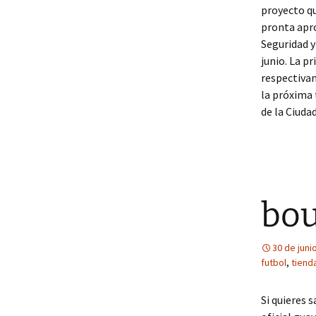
proyecto qu
pronta apro
Seguridad y
junio. La p
respectivam
la próxima
de la Ciuda
bou
30 de juni
futbol
,
tiend
Si quieres 