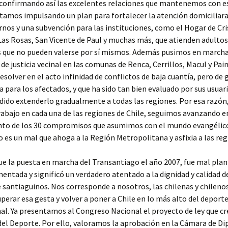
confirmando así las excelentes relaciones que mantenemos con es
amos impulsando un plan para fortalecer la atención domiciliara
rnos y una subvención para las instituciones, como el Hogar de Cri
as Rosas, San Vicente de Paul y muchas más, que atienden adulto
s que no pueden valerse por sí mismos. Además pusimos en marcha
 de justicia vecinal en las comunas de Renca, Cerrillos, Macul y Pai
esolver en el acto infinidad de conflictos de baja cuantía, pero de 
 para los afectados, y que ha sido tan bien evaluado por sus usuari
ido extenderlo gradualmente a todas las regiones. Por esa razón,
abajo en cada una de las regiones de Chile, seguimos avanzando e
to de los 30 compromisos que asumimos con el mundo evangélico
 es un mal que ahoga a la Región Metropolitana y asfixia a las reg
ue la puesta en marcha del Transantiago el año 2007, fue mal plani
ntada y significó un verdadero atentado a la dignidad y calidad de
 santiaguinos. Nos corresponde a nosotros, las chilenas y chileno
superar esa gesta y volver a poner a Chile en lo más alto del deport
al. Ya presentamos al Congreso Nacional el proyecto de ley que cr
del Deporte. Por ello, valoramos la aprobación en la Cámara de Di