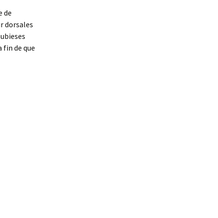
e de
ir dorsales
hubieses
 fin de que