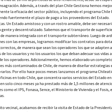
nsagración. Además, a través del plan Chile Gestiona hemos mejo
ente la eficacia del sector público, incluyendo el programa Chile
endo fuertemente el plazo de pago a los proveedores del Estado.
as. Un Estado amistoso y con un rostro amable, debe ser necesa
a gente y descentralizado. Sabemos que el transporte de superfici
 de manera integrada con el transporte subterráneo. Luego de ar
es con las empresas, logramos modificar los contratos para dota
correctos, de manera que sean los operadores los que se adapten a
 de los usuarios y no los usuarios los que deban adecuar sus vidas a
 de los operadores. Adicionalmente, hemos elaborado un completo
res más contaminados de Chile, de manera de diseñar estrategias 
erarlos. Por ello hace pocos meses lanzamos el programa Chileati
oficinas en todo Chile, que concentra varios servicios del Estado en
e en solo cinco meses ya ha prestado más de 1,5 millones de atenci
es como el IPS, Fonasa, Sence, el Ministerio de Vivienda y el Fosis, 
as.
ito vecinal, acabamos de recibir la visita de Estado de la President