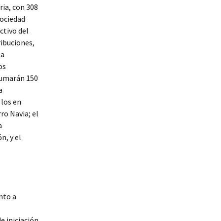
ria, con 308
sociedad
ctivo del
ribuciones,
la
os
sumarán 150
a
 los en
ro Navia; el
a
n, y el
nto a
e iniciación