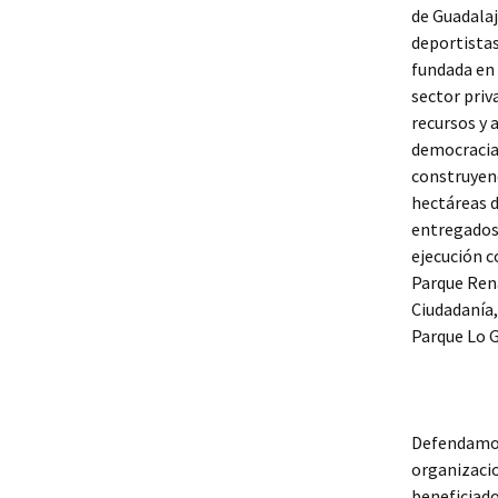
de Guadalaj
deportistas
fundada en 
sector priv
recursos y 
democracia 
construyend
hectáreas d
entregados 
ejecución c
Parque Rena
Ciudadanía,
Parque Lo G
Defendamos 
organizacio
beneficiado