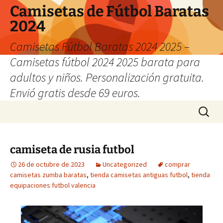
Camisetas de Fútbol Baratas
2024
Camisetas Fútbol Baratas 2024 2025 –
Camisetas fútbol 2024 2025 barata para
adultos y niños. Personalización gratuita.
Envió gratis desde 69 euros.
Saltar
Buscar:
al
contenido
camiseta de rusia futbol
26 de octubre de 2023
Uncategorized
comprar
camisetas zumba baratas
,
tienda camisetas antiguas futbol
,
tienda
equipaciones futbol valencia