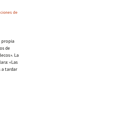
ciones de
 propia
os de
lecos». La
lara: «Las
 a tardar