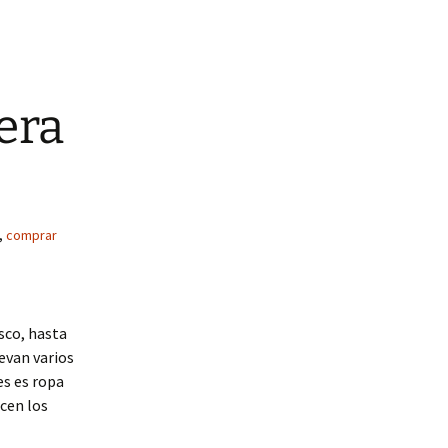
era
,
comprar
sco, hasta
evan varios
es es ropa
cen los