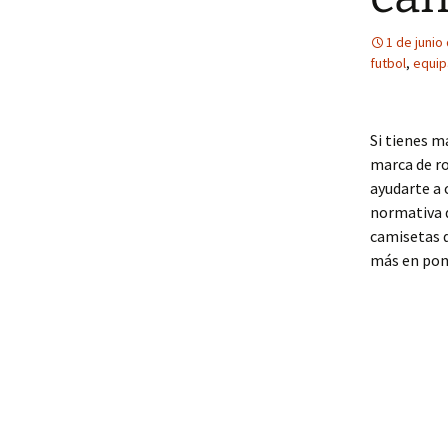
1 de junio
futbol
,
equip
Si tienes 
marca de ro
ayudarte a 
normativa d
camisetas d
más en pone