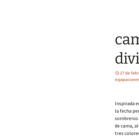
cam
div
27 de feb
equipaciones
Inspirada e
la fecha pe
sombreros 
de cama, al
tres colores