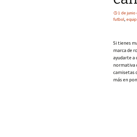
1 de junio
futbol
,
equip
Si tienes 
marca de ro
ayudarte a 
normativa d
camisetas d
más en pone