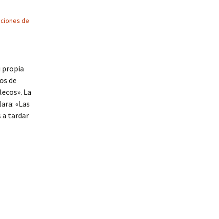
ciones de
 propia
os de
lecos». La
lara: «Las
 a tardar