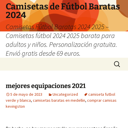
Camisetas de Fútbol Baratas
2024
Camisetas Fútbol Baratas 2024 2025 –
Camisetas fútbol 2024 2025 barata para
adultos y niños. Personalización gratuita.
Envió gratis desde 69 euros.
Saltar
Buscar:
al
contenido
mejores equipaciones 2021
5 de mayo de 2023
Uncategorized
camiseta futbol
verde y blanca
,
camisetas baratas en medellin
,
comprar camisas
kevingston