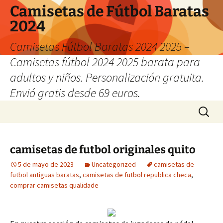
Camisetas de Fútbol Baratas
2024
Camisetas Fútbol Baratas 2024 2025 –
Camisetas fútbol 2024 2025 barata para
adultos y niños. Personalización gratuita.
Envió gratis desde 69 euros.
Saltar
Buscar:
al
contenido
camisetas de futbol originales quito
5 de mayo de 2023
Uncategorized
camisetas de
futbol antiguas baratas
,
camisetas de futbol republica checa
,
comprar camisetas qualidade