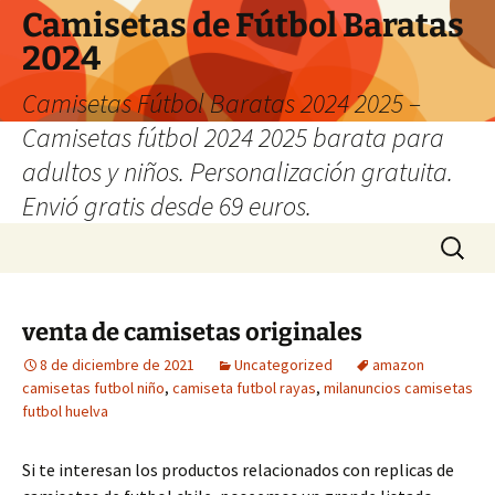
Camisetas de Fútbol Baratas
2024
Camisetas Fútbol Baratas 2024 2025 –
Camisetas fútbol 2024 2025 barata para
adultos y niños. Personalización gratuita.
Envió gratis desde 69 euros.
Saltar
Buscar:
al
contenido
venta de camisetas originales
8 de diciembre de 2021
Uncategorized
amazon
camisetas futbol niño
,
camiseta futbol rayas
,
milanuncios camisetas
futbol huelva
Si te interesan los productos relacionados con replicas de