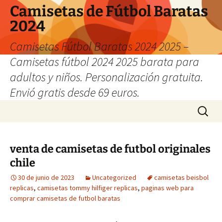
Camisetas de Fútbol Baratas
2024
Camisetas Fútbol Baratas 2024 2025 –
Camisetas fútbol 2024 2025 barata para
adultos y niños. Personalización gratuita.
Envió gratis desde 69 euros.
Saltar
Buscar:
al
contenido
venta de camisetas de futbol originales
chile
30 de junio de 2023
Uncategorized
camisetas beisbol
replicas
,
camisetas tommy hilfiger replicas
,
paginas web para
comprar camisetas de futbol baratas