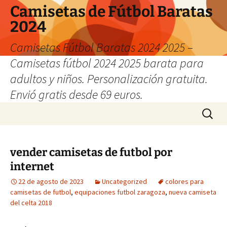
Camisetas de Fútbol Baratas
2024
Camisetas Fútbol Baratas 2024 2025 –
Camisetas fútbol 2024 2025 barata para
adultos y niños. Personalización gratuita.
Envió gratis desde 69 euros.
Saltar
Buscar:
al
contenido
vender camisetas de futbol por
internet
22 de agosto de 2023
Uncategorized
colores para
camisetas de futbol
,
equipaciones futbol zaragoza
,
nueva camiseta
del celta 2018