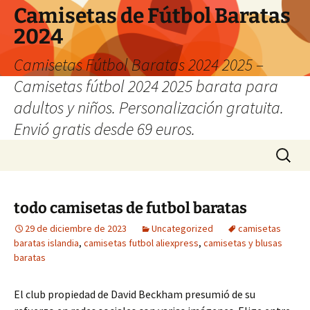
Camisetas de Fútbol Baratas
2024
Camisetas Fútbol Baratas 2024 2025 –
Camisetas fútbol 2024 2025 barata para
adultos y niños. Personalización gratuita.
Envió gratis desde 69 euros.
Saltar
Buscar:
al
contenido
todo camisetas de futbol baratas
29 de diciembre de 2023
Uncategorized
camisetas
baratas islandia
,
camisetas futbol aliexpress
,
camisetas y blusas
baratas
El club propiedad de David Beckham presumió de su