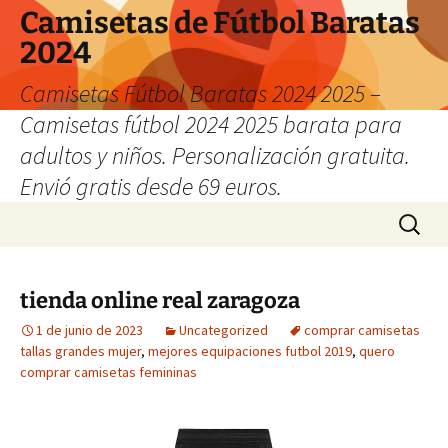
Camisetas de Fútbol Baratas
2024
Camisetas Fútbol Baratas 2024 2025 –
Camisetas fútbol 2024 2025 barata para
adultos y niños. Personalización gratuita.
Envió gratis desde 69 euros.
Saltar
Buscar:
al
contenido
tienda online real zaragoza
1 de junio de 2023
Uncategorized
comprar camisetas
tallas grandes mujer
,
mejores equipaciones futbol 2019
,
quero
comprar camisetas femininas