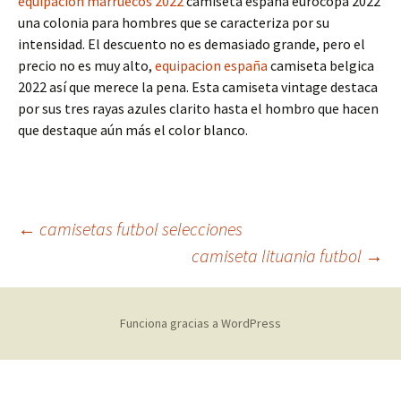
equipacion marruecos 2022
camiseta españa eurocopa 2022
una colonia para hombres que se caracteriza por su
intensidad. El descuento no es demasiado grande, pero el
precio no es muy alto,
equipacion españa
camiseta belgica
2022 así que merece la pena. Esta camiseta vintage destaca
por sus tres rayas azules clarito hasta el hombro que hacen
que destaque aún más el color blanco.
Navegación
←
camisetas futbol selecciones
camiseta lituania futbol
→
de
Funciona gracias a WordPress
entradas