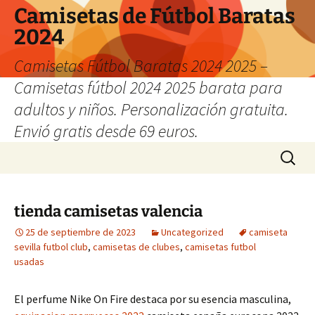
Camisetas de Fútbol Baratas
2024
Camisetas Fútbol Baratas 2024 2025 –
Camisetas fútbol 2024 2025 barata para
adultos y niños. Personalización gratuita.
Envió gratis desde 69 euros.
Saltar
Buscar:
al
contenido
tienda camisetas valencia
25 de septiembre de 2023
Uncategorized
camiseta
sevilla futbol club
,
camisetas de clubes
,
camisetas futbol
usadas
El perfume Nike On Fire destaca por su esencia masculina,