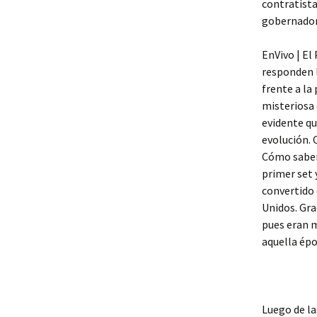
contratista
gobernador
EnVivo | El
responden l
frente a la
misteriosa 
evidente qu
evolución. 
Cómo saber 
primer set 
convertido 
Unidos. Gra
pues eran m
aquella épo
Luego de la