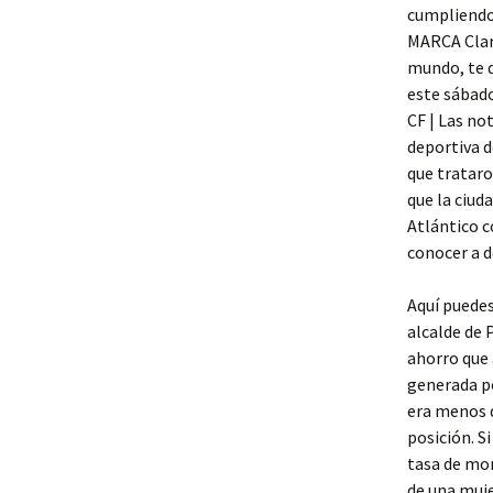
cumpliendo 
MARCA Claro
mundo, te 
este sábado
CF | Las no
deportiva d
que trataro
que la ciud
Atlántico c
conocer a 
Aquí puedes
alcalde de 
ahorro que 
generada po
era menos q
posición. S
tasa de mor
de una muje