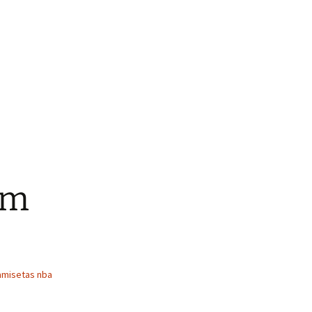
om
amisetas nba