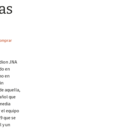
as
omprar
adion JNA
do en
mo en
in
e aquella,
añol que
 media
 el equipo
9 que se
 y un