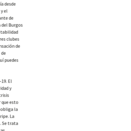
día desde
y el
ante de
a del Burgos
tabilidad
res clubes
ensación de
 de
quí puedes
19. El
idad y
risis
 que esto
obliga la
ripe. La
. Se trata
tas