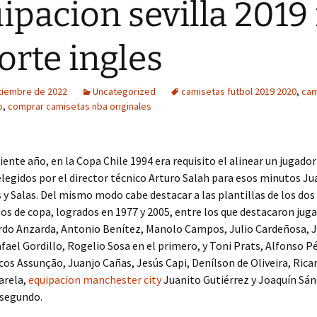
ipacion sevilla 2019
corte ingles
tiembre de 2022
Uncategorized
camisetas futbol 2019 2020
,
cam
o
,
comprar camisetas nba originales
uiente año, en la Copa Chile 1994 era requisito el alinear un jugador
elegidos por el director técnico Arturo Salah para esos minutos Jua
 y Salas. Del mismo modo cabe destacar a las plantillas de los dos
 de copa, logrados en 1977 y 2005, entre los que destacaron jug
do Anzarda, Antonio Benítez, Manolo Campos, Julio Cardeñosa,
fael Gordillo, Rogelio Sosa en el primero, y Toni Prats, Alfonso P
cos Assunção, Juanjo Cañas, Jesús Capi, Denílson de Oliveira, Ricar
arela,
equipacion manchester city
Juanito Gutiérrez y Joaquín Sá
 segundo.