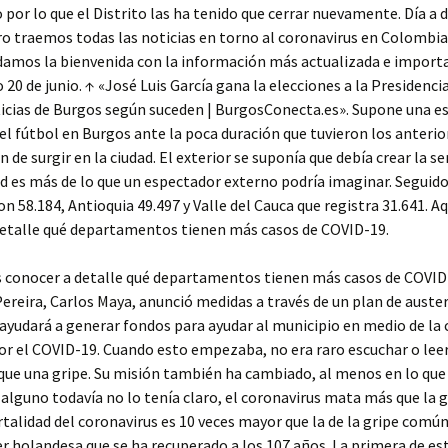
por lo que el Distrito las ha tenido que cerrar nuevamente. Día a 
 traemos todas las noticias en torno al coronavirus en Colombia 
damos la bienvenida con la información más actualizada e import
 20 de junio. ↑ «José Luis García gana la elecciones a la Presidenci
ticias de Burgos según suceden | BurgosConecta.es». Supone una es
el fútbol en Burgos ante la poca duración que tuvieron los anterio
n de surgir en la ciudad. El exterior se suponía que debía crear la s
ad es más de lo que un espectador externo podría imaginar. Seguido
on 58.184, Antioquia 49.497 y Valle del Cauca que registra 31.641. A
detalle qué departamentos tienen más casos de COVID-19.
 conocer a detalle qué departamentos tienen más casos de COVID-
Pereira, Carlos Maya, anunció medidas a través de un plan de auster
ayudará a generar fondos para ayudar al municipio en medio de la c
r el COVID-19. Cuando esto empezaba, no era raro escuchar o leer
ue una gripe. Su misión también ha cambiado, al menos en lo que 
i alguno todavía no lo tenía claro, el coronavirus mata más que la g
talidad del coronavirus es 10 veces mayor que la de la gripe común
r holandesa que se ha recuperado a los 107 años. La primera de es