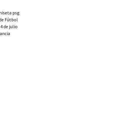
iseta psg
de Fútbol
4 de julio
rancia