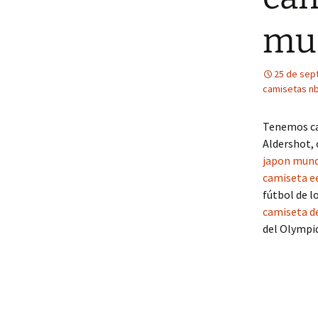
mu
25 de sep
camisetas nb
Tenemos cam
Aldershot, 
japon mund
camiseta e
fútbol de l
camiseta d
del Olympiq