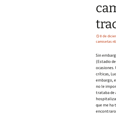
cam
tra
8 de dici
camisetas nb
Sin embargo
(Estadio de
ocasiones. 
críticas, L
embargo, e
no le impor
trataba de 
hospitaliz
que me ha t
encontraron