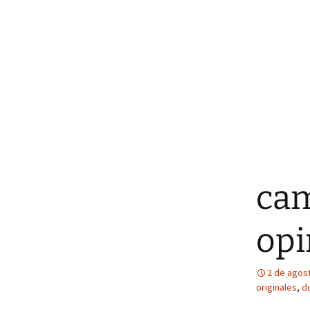
cam
opi
2 de agos
originales
,
d