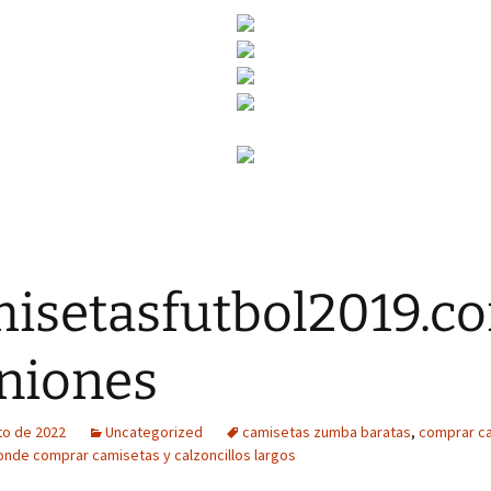
isetasfutbol2019.c
niones
to de 2022
Uncategorized
camisetas zumba baratas
,
comprar c
onde comprar camisetas y calzoncillos largos