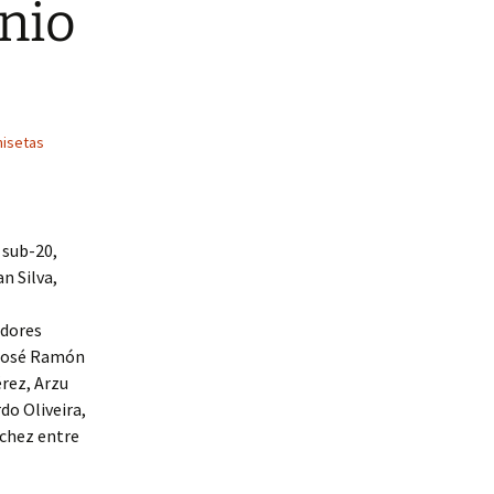
 nio
isetas
 sub-20,
n Silva,
adores
 José Ramón
érez, Arzu
do Oliveira,
nchez entre