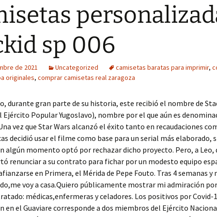
isetas personalizad
ckid sp 006
embre de 2021
Uncategorized
camisetas baratas para imprimir
,
c
a originales
,
comprar camisetas real zaragoza
, durante gran parte de su historia, este recibió el nombre de St
l Ejército Popular Yugoslavo), nombre por el que aún es denomina
Una vez que Star Wars alcanzó el éxito tanto en recaudaciones co
ucas decidió usar el filme como base para un serial más elaborado, s
n algún momento optó por rechazar dicho proyecto. Pero, a Leo, d
tó renunciar a su contrato para fichar por un modesto equipo esp
afianzarse en Primera, el Mérida de Pepe Fouto. Tras 4 semanas y
ado,me voy a casa.Quiero públicamente mostrar mi admiración por
ratado: médicas,enfermeras y celadores. Los positivos por Covid-1
 en el Guaviare corresponde a dos miembros del Ejército Nacional