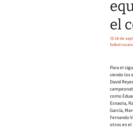
equ
el 
26 de sep
futbol rosari
Para el sig
siendo los 
David Reyes
campeonatos
como Eduar
Esnaola, Ra
García, Mar
Fernando V
otros en el