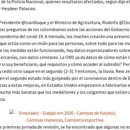
 de la Policía Nacional, quienes resultaron afectados, según dijo el
 Heydeer Palacios.
 Presidente @IvanDuque y el Ministro de Agricultura, Rodolfo @Ze
as preguntas de los colombianos sobre las acciones del Gobierno
 pandemia del covid-19. A menudo, los machos crearán una presenc
que actúa como un imán para las personas, sobre todo para las mu
e las medidas están funcionando, hay datos esperanzadores sobre
Cercanías, con datos similares. La OMS ya da datos de cómo están l
si soy beneficiario, qué requisitos y cómo acceder al subsidio? Per
y cedió otro saque en el segundo (2-3). Y entonces, la lluvia. New Je
en el segundo estado más golpeado por el coronavirus dentro de 
cias a estas mejoras, en Estados Unidos empezaron a fabricarlas 
ucho más baratas que los medallones y los colgantes que solían 
ca.
s priemras jornada de revisión, se ha encontrado que algunas no e