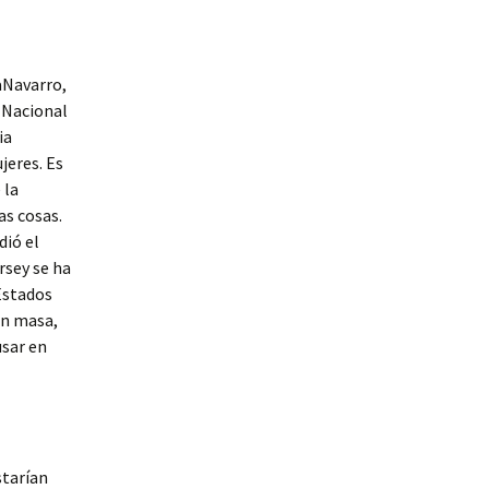
aNavarro,
 Nacional
ia
jeres. Es
 la
as cosas.
dió el
rsey se ha
Estados
en masa,
usar en
starían