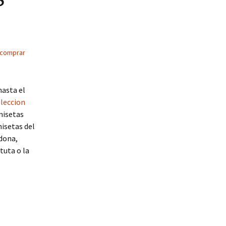
comprar
hasta el
leccion
misetas
isetas del
adona,
tuta o la