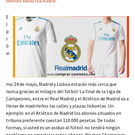
telefono tienda real madrid
E
l
p
r
ó
xi
mo 24 de mayo, Madrid y Lisboa estarán más cerca que
nunca gracias al milagro del fútbol. La final de la Liga de
Campeones, entre el Real Madrid y el Atlético de Madrid va a
llenar de madrileños las calles y plazas lisboetas. Un
ejemplo: en el Atlético de Madrid los abonos situados en
tribuna preferente cuestan 110.000 pesetas. De todas
formas, si usted es un asiduo al fútbol no tendrá ningún
problema en amortizar estos abonos. Women Champions