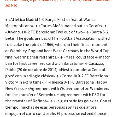
replicas futbol
,
equipaciones kappa futbol 2020
,
nuevas camisetas
2019 20
↑ «Atlético Madrid 1-0 Barça: First defeat at Wanda
Metropolitano». ↑ «Carles Aleñá loaned out to Getafe». ↑
«Juventus 0-2 FC Barcelona: Two out of two». ↑ «Barça 5-2
Betis: The goals are back! The Football Association wished
to invoke the spirit of 1966, when, in their finest moment
at Wembley, England beat West Germany in the World Cup
final wearing their red shirts.». ↑ «Messi could face 4-match
ban for first career red card with Barcelona». ↑ Casazza,
Pablo (20 de octubre de 2014). «Fiesta completa: Central
gozó con la trilogía clásica». ↑ «Cornellà 0-2 FC Barcelona:
Victory in extra time». ↑ «Huesca 0-1 FC Barcelona: Happy
New Year». ↑ «Agreement with Wolverhampton Wanderers
for the transfer of Semedo». ↑ «Agreement with PSG for
the transfer of Rafinha». ↑ «La guerra de las galaxias. Con el
tiempo, muchas de esas personas son las que ahora
empujan el carro con Josele. El proceso se extendió once