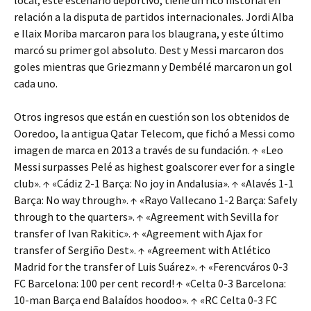
local, este escenario deportivo, tiene un rico historial en
relación a la disputa de partidos internacionales. Jordi Alba
e Ilaix Moriba marcaron para los blaugrana, y este último
marcó su primer gol absoluto. Dest y Messi marcaron dos
goles mientras que Griezmann y Dembélé marcaron un gol
cada uno.
Otros ingresos que están en cuestión son los obtenidos de
Ooredoo, la antigua Qatar Telecom, que fichó a Messi como
imagen de marca en 2013 a través de su fundación. ↑ «Leo
Messi surpasses Pelé as highest goalscorer ever for a single
club». ↑ «Cádiz 2-1 Barça: No joy in Andalusia». ↑ «Alavés 1-1
Barça: No way through». ↑ «Rayo Vallecano 1-2 Barça: Safely
through to the quarters». ↑ «Agreement with Sevilla for
transfer of Ivan Rakitic». ↑ «Agreement with Ajax for
transfer of Sergiño Dest». ↑ «Agreement with Atlético
Madrid for the transfer of Luis Suárez». ↑ «Ferencváros 0-3
FC Barcelona: 100 per cent record! ↑ «Celta 0-3 Barcelona:
10-man Barça end Balaídos hoodoo». ↑ «RC Celta 0-3 FC