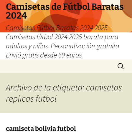
Camisetas de Fútbol Baratas
2024
Camisetas Fútbol Baratas 2024 2025 –
Camisetas fútbol 2024 2025 barata para
adultos y niños. Personalización gratuita.
Envió gratis desde 69 euros.
Saltar
Buscar:
al
contenido
Archivo de la etiqueta: camisetas
replicas futbol
camiseta bolivia futbol