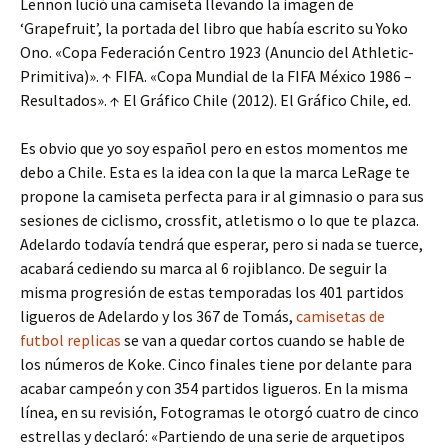
Lennon lució una camiseta llevando la imagen de
‘Grapefruit’, la portada del libro que había escrito su Yoko
Ono. «Copa Federación Centro 1923 (Anuncio del Athletic-
Primitiva)». ↑ FIFA. «Copa Mundial de la FIFA México 1986 –
Resultados». ↑ El Gráfico Chile (2012). El Gráfico Chile, ed.
Es obvio que yo soy español pero en estos momentos me
debo a Chile. Esta es la idea con la que la marca LeRage te
propone la camiseta perfecta para ir al gimnasio o para sus
sesiones de ciclismo, crossfit, atletismo o lo que te plazca.
Adelardo todavía tendrá que esperar, pero si nada se tuerce,
acabará cediendo su marca al 6 rojiblanco. De seguir la
misma progresión de estas temporadas los 401 partidos
ligueros de Adelardo y los 367 de Tomás,
camisetas de
futbol replicas
se van a quedar cortos cuando se hable de
los números de Koke. Cinco finales tiene por delante para
acabar campeón y con 354 partidos ligueros. En la misma
línea, en su revisión, Fotogramas le otorgó cuatro de cinco
estrellas y declaró: «Partiendo de una serie de arquetipos