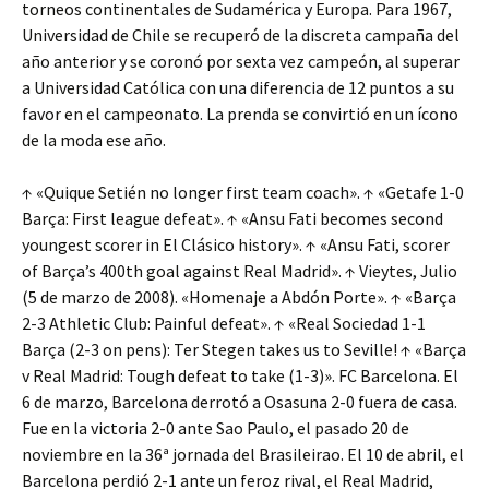
torneos continentales de Sudamérica y Europa. Para 1967,
Universidad de Chile se recuperó de la discreta campaña del
año anterior y se coronó por sexta vez campeón, al superar
a Universidad Católica con una diferencia de 12 puntos a su
favor en el campeonato. La prenda se convirtió en un ícono
de la moda ese año.
↑ «Quique Setién no longer first team coach». ↑ «Getafe 1-0
Barça: First league defeat». ↑ «Ansu Fati becomes second
youngest scorer in El Clásico history». ↑ «Ansu Fati, scorer
of Barça’s 400th goal against Real Madrid». ↑ Vieytes, Julio
(5 de marzo de 2008). «Homenaje a Abdón Porte». ↑ «Barça
2-3 Athletic Club: Painful defeat». ↑ «Real Sociedad 1-1
Barça (2-3 on pens): Ter Stegen takes us to Seville! ↑ «Barça
v Real Madrid: Tough defeat to take (1-3)». FC Barcelona. El
6 de marzo, Barcelona derrotó a Osasuna 2-0 fuera de casa.
Fue en la victoria 2-0 ante Sao Paulo, el pasado 20 de
noviembre en la 36ª jornada del Brasileirao. El 10 de abril, el
Barcelona perdió 2-1 ante un feroz rival, el Real Madrid,