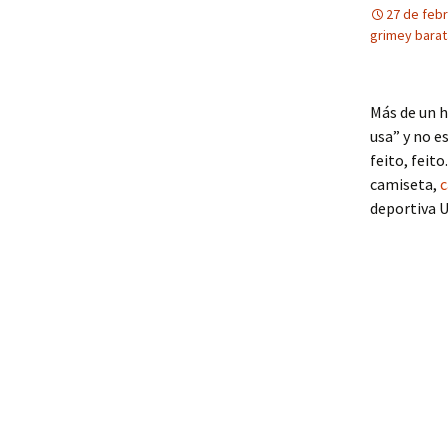
27 de feb
grimey barat
Más de un h
usa” y no e
feito, feit
camiseta,
c
deportiva 