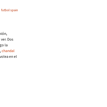
 futbol spain
nión,
 ver. Dos
go la
o,
chandal
volea en el