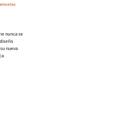
amisetas
me nunca se
 diseño
 su nueva
ca