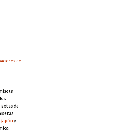
paciones de
amiseta
dos
isetas de
misetas
 japón
y
mica.