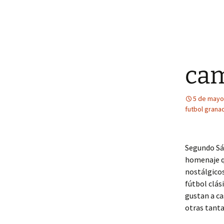
cam
5 de mayo
futbol grana
Segundo Sáb
homenaje qu
nostálgicos
fútbol clás
gustan a ca
otras tanta