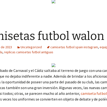
isetas futbol walon
 de 2023
Uncategorized
camisetas futbol spain instagram
,
equi
da
,
replicas camisetas futbol antiguas
ado de Carnaval y el Cádiz saltaba al terreno de juego con una c
e no dejaba indiferente a nadie. Además de brindar a los aficiona
 la oportunidad de poseer una parte del pasado de su club, las cam
icas también son una gran inversión. Algunas veces, las nuevas ca
si todos; otras, se parecen mucho al año anterior,
camiseta futbol
s veces los uniformes se convierten en objeto de debate y de polé