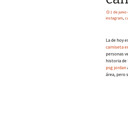
1 de junio
instagram
,
c
La de hoy e
camiseta e
personas ve
historia de
psg jordan
área, pero 