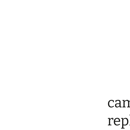
cam
rep