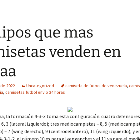
ipos que mas
isetas venden en
aa
o de 2022
Uncategorized
camiseta de futbol de venezuela
,
camis
ia
,
camisetas futbol envio 24 horas
a, la formación 4-3-3 toma esta configuración: cuatro defensores 
, 6, 3 (lateral izquierdo); tres mediocampistas – 8, 5 (mediocampist
o) – 7 (wing derecho), 9 (centrodelantero), 11 (wing izquierdo); y en
-3-1-2, el número 10 es para el «enganche» y el 11 va para el me