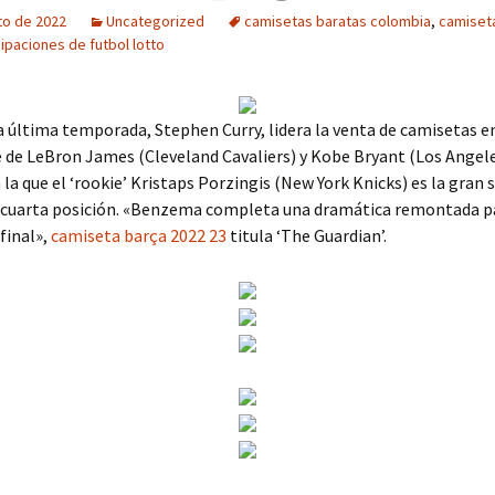
to de 2022
Uncategorized
camisetas baratas colombia
,
camiseta
ipaciones de futbol lotto
a última temporada, Stephen Curry, lidera la venta de camisetas e
 de LeBron James (Cleveland Cavaliers) y Kobe Bryant (Los Angele
n la que el ‘rookie’ Kristaps Porzingis (New York Knicks) es la gran 
n cuarta posición. «Benzema completa una dramática remontada p
 final»,
camiseta barça 2022 23
titula ‘The Guardian’.