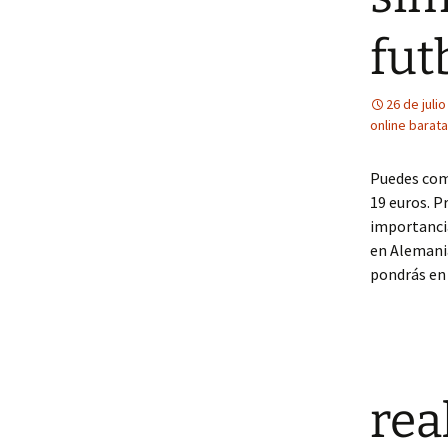
fut
26 de juli
online barat
Puedes com
19 euros. P
importancia
en Alemania
pondrás en 
rea