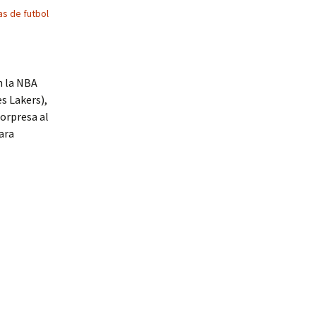
s de futbol
n la NBA
s Lakers),
sorpresa al
ara