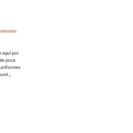
camisetas
 aquí por
 de poca
e uniformes
urel ,