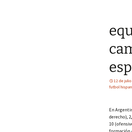
equ
cam
esp
12 de juli
futbol hispan
En Argentin
derecho), 2
10 (ofensiv
formación 4