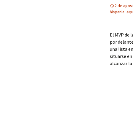
2 de agos
hispania
,
equ
El MVP de l
por delante
una lista e
situarse e
alcanzar la