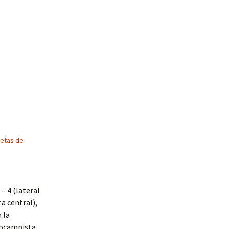
etas de
– 4 (lateral
a central),
 la
diocampista