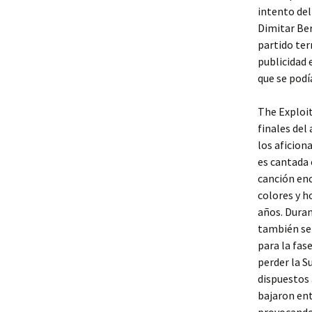
intento del
Dimitar Ber
partido ter
publicidad 
que se podí
The Exploi
finales del
los aficion
es cantada 
canción enc
colores y h
años. Duran
también se 
para la fas
perder la S
dispuestos 
bajaron ent