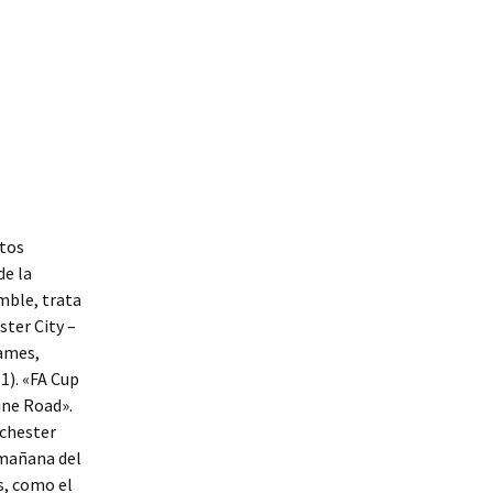
ntos
de la
mble, trata
ster City –
James,
1). «FA Cup
ine Road».
nchester
a mañana del
s, como el