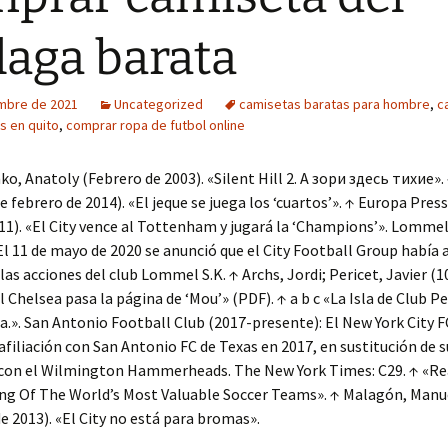
aga barata
embre de 2021
Uncategorized
camisetas baratas para hombre
,
c
s en quito
,
comprar ropa de futbol online
ko, Anatoly (Febrero de 2003). «Silent Hill 2. А зори здесь тихие».
e febrero de 2014). «El jeque se juega los ‘cuartos’». ↑ Europa Press
1). «El City vence al Tottenham y jugará la ‘Champions’». Lommel 
El 11 de mayo de 2020 se anunció que el City Football Group había a
las acciones del club Lommel S.K. ↑ Archs, Jordi; Pericet, Javier (
El Chelsea pasa la página de ‘Mou’» (PDF). ↑ a b c «La Isla de Club P
da.». San Antonio Football Club (2017-presente): El New York City 
afiliación con San Antonio FC de Texas en 2017, en sustitución de s
 con el Wilmington Hammerheads. The New York Times: C29. ↑ «Re
ng Of The World’s Most Valuable Soccer Teams». ↑ Malagón, Manue
e 2013). «El City no está para bromas».