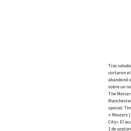
Tras saluda
cortaron el
abandonó el
sobre un ni
The Mercer-
Manchester 
special: Thr
↑ Reuters 
City». El a
1 de septie