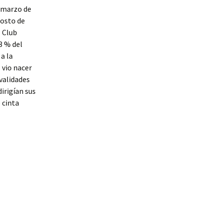
 marzo de
gosto de
l Club
3 % del
a la
 vio nacer
ivalidades
irigían sus
 cinta