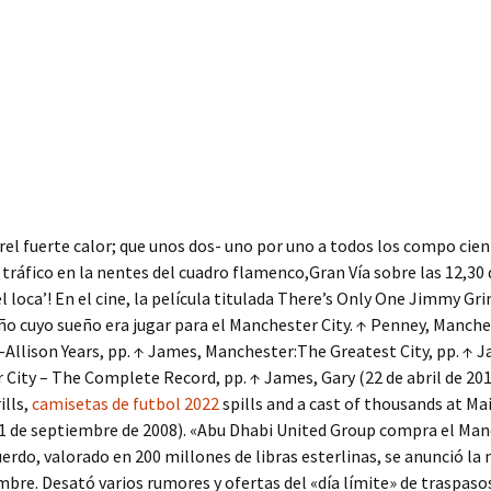
rel fuerte calor; que unos dos- uno por uno a todos los compo cie
 tráfico en la nentes del cuadro flamenco,Gran Vía sobre las 12,30 
 loca’! En el cine, la película titulada There’s Only One Jimmy Gri
ño cuyo sueño era jugar para el Manchester City. ↑ Penney, Manche
Allison Years, pp. ↑ James, Manchester:The Greatest City, pp. ↑ 
City – The Complete Record, pp. ↑ James, Gary (22 de abril de 201
ills,
camisetas de futbol 2022
spills and a cast of thousands at Ma
(1 de septiembre de 2008). «Abu Dhabi United Group compra el Ma
cuerdo, valorado en 200 millones de libras esterlinas, se anunció l
mbre. Desató varios rumores y ofertas del «día límite» de traspaso