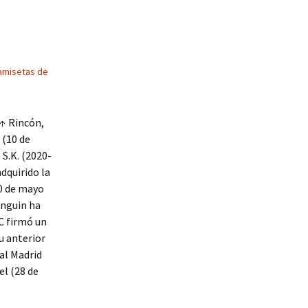
amisetas de
 ↑ Rincón,
 (10 de
S.K. (2020-
dquirido la
10 de mayo
enguin ha
FC firmó un
u anterior
al Madrid
l (28 de