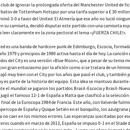
 club de ignorar la prolongada oferta del Manchester United de fic
batov de Tottenham Hotspur por una tarifa superior a £ 30 millon
minó 3-0 a favor del United. El Almería que ese año no lució ningu
en su camiseta, decidió disputar este partido con una camiseta espe
a leer claramente en la zona pectoral el lema «¡FUERZA CHILE!».
ted es una banda de hardcore punk de Edimburgo, Escocia, formad
 año 1979 y principios de 1980 activa hasta el día de hoy. La canción
ados del City es una versión «Blue Moon», que a pesar de su tema m
con gran entusiasmo por la afición como si se tratara de un himno
ajó muy bien con el City por los años que pasó el club, y también p
oy es parte de la historia del equipo. Esta idea se mantuvo durante 
te el mundial se jugaron los partidos Brasil-Escocia y Brasil-Nuev
jugó el famoso 12-1 de España a Malta que clasificó a la selecció
e final de la Eurocopa 1984 de Francia. Este año, con Valverde fulm
upercopa de España y Quique Setién en el banquillo, los azulgrana
a no caer en los mismos errores. Las esperanzas suscitadas por es
eros cuando en marzo de 2013, España se impuso 0-1 en el Stade d