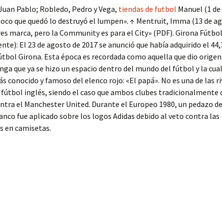
 Juan Pablo; Robledo, Pedro y Vega,
tiendas de futbol
Manuel (1 de
poco que quedó lo destruyó el lumpen». ↑ Mentruit, Imma (13 de a
res marca, pero la Community es para el City» (PDF). Girona Fútbo
nte): El 23 de agosto de 2017 se anunció que había adquirido el 44,
útbol Girona. Esta época es recordada como aquella que dio origen 
ga que ya se hizo un espacio dentro del mundo del fútbol y la cual
s conocido y famoso del elenco rojo: «El papá». No es una de las r
l fútbol inglés, siendo el caso que ambos clubes tradicionalmente d
ntra el Manchester United. Durante el Europeo 1980, un pedazo de
anco fue aplicado sobre los logos Adidas debido al veto contra las
s en camisetas.