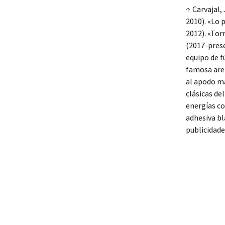
↑ Carvajal,
2010). «Lo 
2012). «Tor
(2017-prese
equipo de f
famosa aren
al apodo má
clásicas de
energías co
adhesiva bl
publicidade