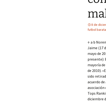
mal
8 de dici
futbol barata
↑ a b Noren
Jaime (17 d
mayo de 201
presente): 
mayoría de 
de 2010). «
sido retira
acuerdo de 
asociación
Tops Ranki
diciembre d