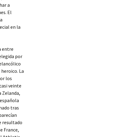
har a
es. El
na
cial en la
a entre
 elegida por
elancólico
 heroico. La
or los
casi veinte
a Zelanda,
n española
inado tras
 parecían
e resultado
e France,