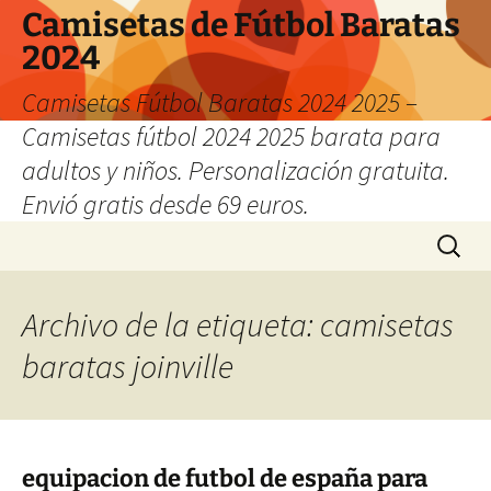
Camisetas de Fútbol Baratas
2024
Camisetas Fútbol Baratas 2024 2025 –
Camisetas fútbol 2024 2025 barata para
adultos y niños. Personalización gratuita.
Envió gratis desde 69 euros.
Saltar
Buscar:
al
contenido
Archivo de la etiqueta: camisetas
baratas joinville
equipacion de futbol de españa para