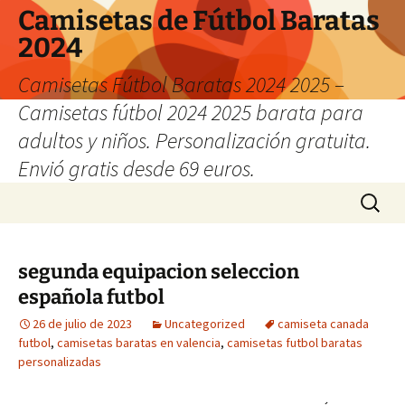
Camisetas de Fútbol Baratas
2024
Camisetas Fútbol Baratas 2024 2025 –
Camisetas fútbol 2024 2025 barata para
adultos y niños. Personalización gratuita.
Envió gratis desde 69 euros.
Saltar
Buscar:
al
contenido
segunda equipacion seleccion
española futbol
26 de julio de 2023
Uncategorized
camiseta canada
futbol
,
camisetas baratas en valencia
,
camisetas futbol baratas
personalizadas