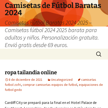
Camisetas de Fútbol Baratas
2024
Camisetas Fútbol Baratas 2024 2025 –
Camisetas fútbol 2024 2025 barata para
adultos y niños. Personalización gratuita.
Envió gratis desde 69 euros.
Saltar
Buscar:
al
contenido
ropa tailandia online
8 de diciembre de 2021
Uncategorized
camisetas
futbol zofri
,
comprar camisetas equipos de futbol
,
equipaciones de
futbol gedo
Cardiff City se preparó para la final en el Hotel Palace de