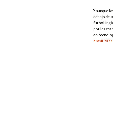
Y aunque l
debajo de s
fútbol ingl
por las est
en tecnolog
brasil 2022