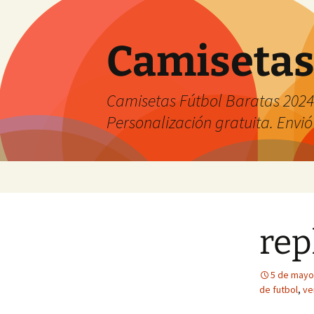
Camisetas
Camisetas Fútbol Baratas 2024 
Personalización gratuita. Envió
Saltar
al
contenido
rep
5 de mayo
de futbol
,
ve