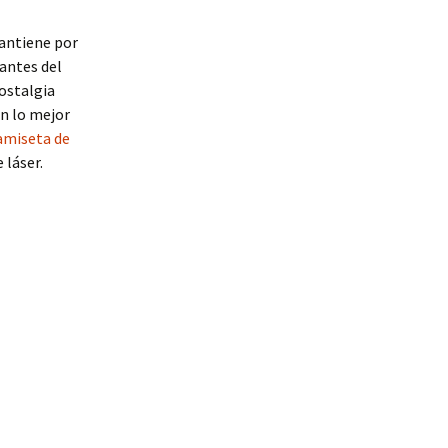
antiene por
mantes del
ostalgia
on lo mejor
amiseta de
 láser.