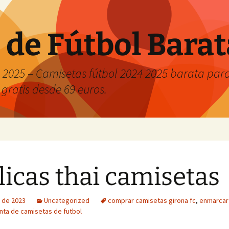
 de Fútbol Bara
2025 – Camisetas fútbol 2024 2025 barata para 
 gratis desde 69 euros.
licas thai camisetas
 de 2023
Uncategorized
comprar camisetas girona fc
,
enmarcar
nta de camisetas de futbol