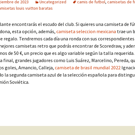
tiembre de 2023
Uncategorized
camis de futbol
,
camisetas de f
amisetas louis vuitton baratas
ante encontrarás el escudo del club. Si quieres una camiseta de fú
dona, esta opción, además,
camiseta seleccion mexicana
trae un 
 regalo. Tendremos cada día una ronda con sus correspondientes 
mejores camisetas retro que podrás encontrar de Scoredraw, y ade
os de 50 €, un precio que es algo variable según la talla requerida.
la final, grandes jugadores como Luis Suárez, Marcelino, Pereda, q
s goles, Amancio, Calleja,
camiseta de brasil mundial 2022
Ignaci
o la segunda camiseta azul de la selección española para distingu
nión Soviética.