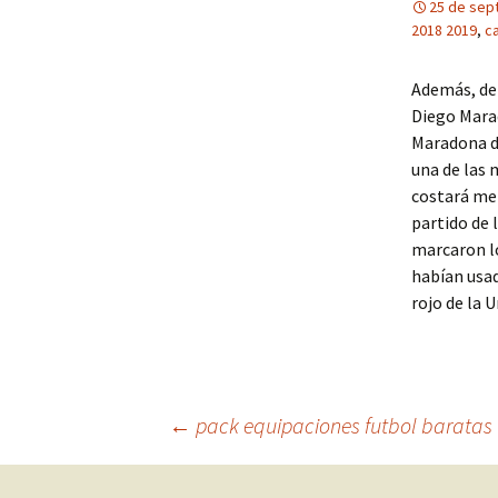
25 de sep
2018 2019
,
c
Además, del
Diego Mara
Maradona de
una de las 
costará men
partido de 
marcaron lo
habían usad
rojo de la U
Navegación
←
pack equipaciones futbol baratas