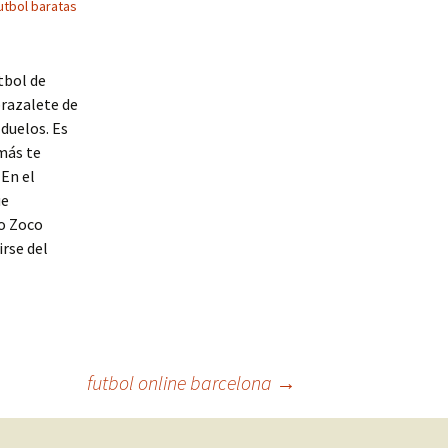
utbol baratas
tbol de
brazalete de
duelos. Es
más te
 En el
ue
o Zoco
irse del
futbol online barcelona
→