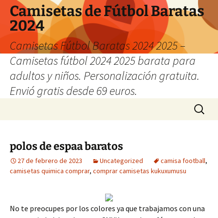
Camisetas de Fútbol Baratas
2024
Camisetas Fútbol Baratas 2024 2025 –
Camisetas fútbol 2024 2025 barata para
adultos y niños. Personalización gratuita.
Envió gratis desde 69 euros.
Saltar
Buscar:
al
contenido
polos de espaa baratos
27 de febrero de 2023
Uncategorized
camisa football
,
camisetas quimica comprar
,
comprar camisetas kukuxumusu
No te preocupes por los colores ya que trabajamos con una