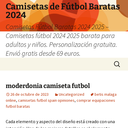
Camisetas de Fútbol Baratas
2024
Camisetas Fútbol Baratas 2024 2025 –
Camisetas fútbol 2024 2025 barata para
adultos y niños. Personalización gratuita.
Envió gratis desde 69 euros.
Saltar
Buscar:
al
contenido
moderdonia camiseta futbol
26 de octubre de 2023
Uncategorized
betis malaga
online
,
camisetas futbol spain opiniones
,
comprar equipaciones
futbol baratas
Cada elemento y aspecto del diseño está creado con una