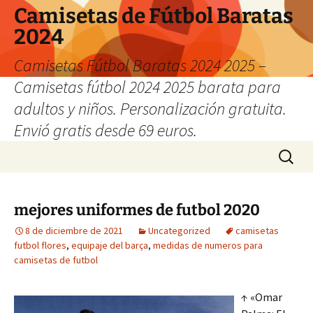
Camisetas de Fútbol Baratas
2024
Camisetas Fútbol Baratas 2024 2025 –
Camisetas fútbol 2024 2025 barata para
adultos y niños. Personalización gratuita.
Envió gratis desde 69 euros.
Saltar
Buscar:
al
contenido
mejores uniformes de futbol 2020
8 de diciembre de 2021
Uncategorized
camisetas
futbol flores
,
equipaje del barça
,
medidas de numeros para
camisetas de futbol
↑ «Omar