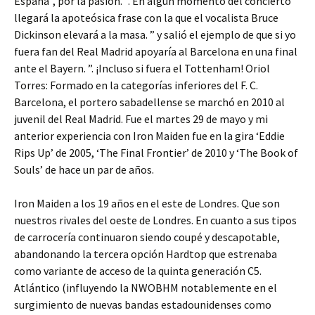
España”, por la pasión. ”. En algún momento del concierto
llegará la apoteósica frase con la que el vocalista Bruce
Dickinson elevará a la masa. ” y salió el ejemplo de que si yo
fuera fan del Real Madrid apoyaría al Barcelona en una final
ante el Bayern. ”. ¡Incluso si fuera el Tottenham! Oriol
Torres: Formado en la categorías inferiores del F. C.
Barcelona, el portero sabadellense se marchó en 2010 al
juvenil del Real Madrid. Fue el martes 29 de mayo y mi
anterior experiencia con Iron Maiden fue en la gira ‘Eddie
Rips Up’ de 2005, ‘The Final Frontier’ de 2010 y ‘The Book of
Souls’ de hace un par de años.
Iron Maiden a los 19 años en el este de Londres. Que son
nuestros rivales del oeste de Londres. En cuanto a sus tipos
de carrocería continuaron siendo coupé y descapotable,
abandonando la tercera opción Hardtop que estrenaba
como variante de acceso de la quinta generación C5.
Atlántico (influyendo la NWOBHM notablemente en el
surgimiento de nuevas bandas estadounidenses como