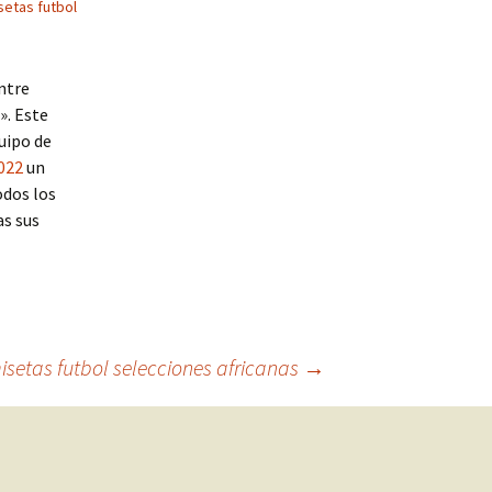
setas futbol
ntre
». Este
uipo de
022
un
odos los
as sus
setas futbol selecciones africanas
→