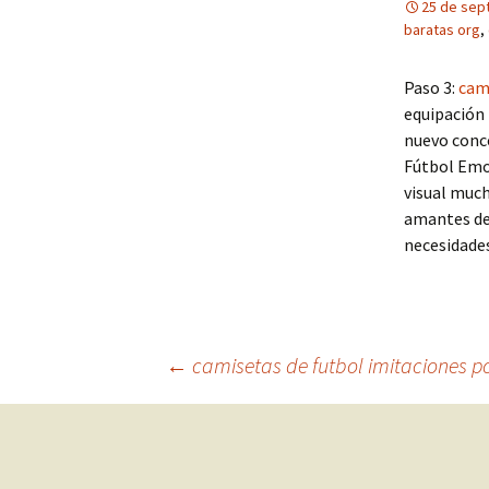
25 de sep
baratas org
,
Paso 3:
cam
equipación 
nuevo conce
Fútbol Emo
visual much
amantes del
necesidade
Navegación
←
camisetas de futbol imitaciones p
de