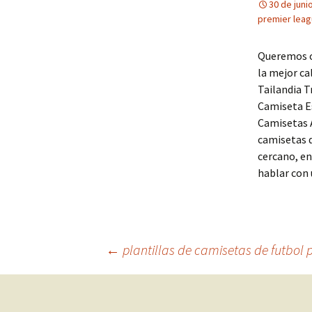
30 de juni
premier lea
Queremos of
la mejor ca
Tailandia T
Camiseta Es
Camisetas A
camisetas d
cercano, en
hablar con 
Navegación
←
plantillas de camisetas de futbol
de