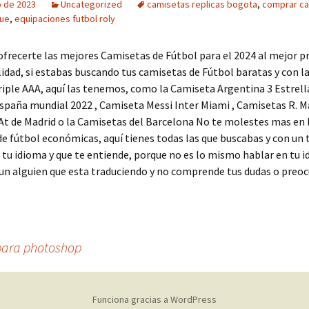
o de 2023
Uncategorized
camisetas replicas bogota
,
comprar c
gue
,
equipaciones futbol roly
recerte las mejores Camisetas de Fútbol para el 2024 al mejor pr
lidad, si estabas buscando tus camisetas de Fútbol baratas y con la
riple AAA, aquí las tenemos, como la Camiseta Argentina 3 Estrella
paña mundial 2022 , Camiseta Messi Inter Miami , Camisetas R. M
t de Madrid o la Camisetas del Barcelona No te molestes mas en 
e fútbol económicas, aquí tienes todas las que buscabas y con un 
 tu idioma y que te entiende, porque no es lo mismo hablar en tu 
un alguien que esta traduciendo y no comprende tus dudas o preo
 para photoshop
Funciona gracias a WordPress