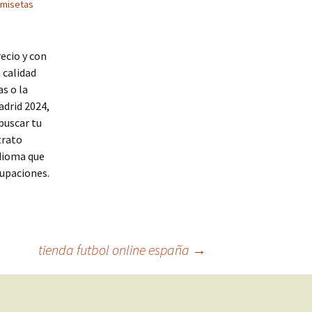
amisetas
ecio y con
 calidad
s o la
adrid 2024,
buscar tu
trato
idioma que
cupaciones.
tienda futbol online españa
→