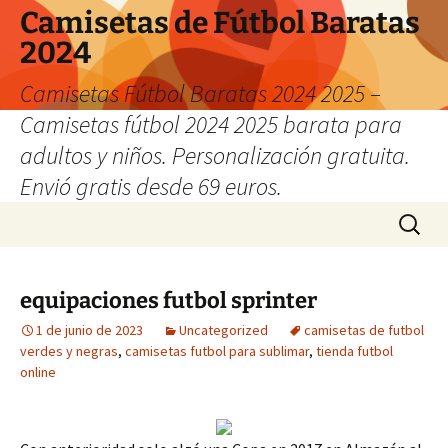
Camisetas de Fútbol Baratas
2024
Camisetas Fútbol Baratas 2024 2025 –
Camisetas fútbol 2024 2025 barata para
adultos y niños. Personalización gratuita.
Envió gratis desde 69 euros.
Saltar
Buscar:
al
contenido
equipaciones futbol sprinter
1 de junio de 2023
Uncategorized
camisetas de futbol
verdes y negras
,
camisetas futbol para sublimar
,
tienda futbol
online