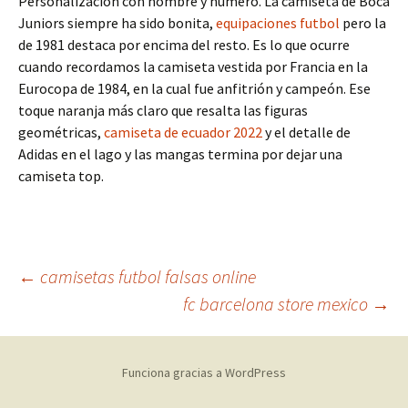
Personalización con nombre y número. La camiseta de Boca
Juniors siempre ha sido bonita,
equipaciones futbol
pero la
de 1981 destaca por encima del resto. Es lo que ocurre
cuando recordamos la camiseta vestida por Francia en la
Eurocopa de 1984, en la cual fue anfitrión y campeón. Ese
toque naranja más claro que resalta las figuras
geométricas,
camiseta de ecuador 2022
y el detalle de
Adidas en el lago y las mangas termina por dejar una
camiseta top.
Navegación
←
camisetas futbol falsas online
fc barcelona store mexico
→
de
Funciona gracias a WordPress
entradas