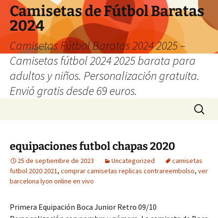
Camisetas de Fútbol Baratas
2024
Camisetas Fútbol Baratas 2024 2025 –
Camisetas fútbol 2024 2025 barata para
adultos y niños. Personalización gratuita.
Envió gratis desde 69 euros.
Saltar
Buscar:
al
contenido
equipaciones futbol chapas 2020
25 de septiembre de 2023
Uncategorized
camisetas
futbol 2020 2021
,
comprar camisetas replicas contrareembolso
,
ver
barcelona lyon online en vivo
Primera Equipación Boca Junior Retro 09/10