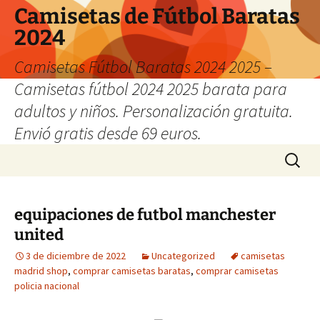
Camisetas de Fútbol Baratas
2024
Camisetas Fútbol Baratas 2024 2025 –
Camisetas fútbol 2024 2025 barata para
adultos y niños. Personalización gratuita.
Envió gratis desde 69 euros.
Saltar
Buscar:
al
contenido
equipaciones de futbol manchester
united
3 de diciembre de 2022
Uncategorized
camisetas
madrid shop
,
comprar camisetas baratas
,
comprar camisetas
policia nacional