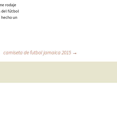
ene rodaje
s del fútbol
a hecho un
camiseta de futbol jamaica 2015
→