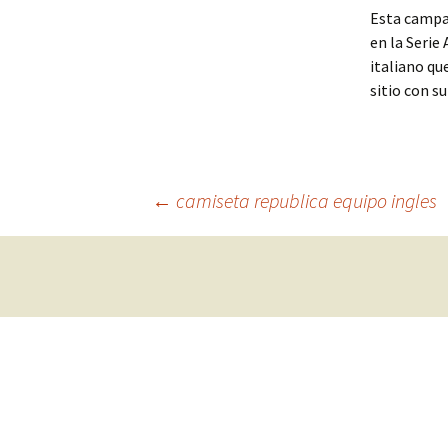
Esta campañ
en la Serie
italiano qu
sitio con su
Navegación
←
camiseta republica equipo ingles
de
entradas