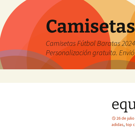
Camisetas
Camisetas Fútbol Baratas 2024 
Personalización gratuita. Envió
Saltar
al
contenido
equ
26 de juli
adidas
,
top 