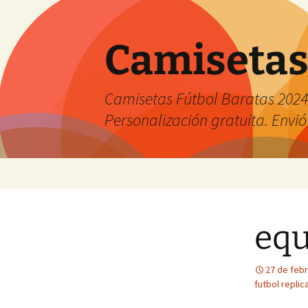
Camisetas
Camisetas Fútbol Baratas 2024 
Personalización gratuita. Envió
Saltar
al
contenido
equ
27 de feb
futbol repli