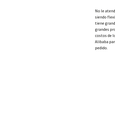
No le atend
siendo flex
tiene gran
grandes pr
costos de l
Alibaba pa
pedido.