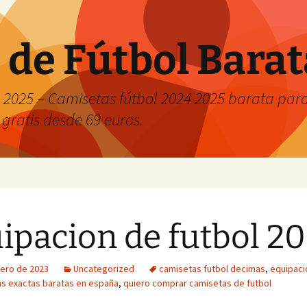
 de Fútbol Bara
2025 – Camisetas fútbol 2024 2025 barata para 
 gratis desde 69 euros.
ipacion de futbol 2
rero de 2023
Uncategorized
camisetas futbol decimas
,
equipaci
cas exactas baratas en españa
,
quiero comprar camisetas de futbol