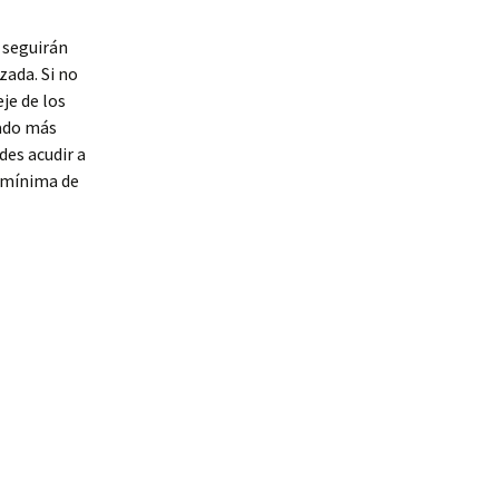
 seguirán
ada. Si no
eje de los
rado más
des acudir a
 mínima de