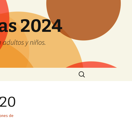
tas 2024
adultos y niños.
Buscar:
020
ones de