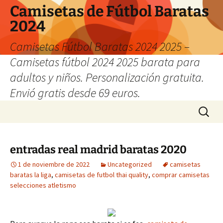
Camisetas de Fútbol Baratas
2024
Camisetas Fútbol Baratas 2024 2025 –
Camisetas fútbol 2024 2025 barata para
adultos y niños. Personalización gratuita.
Envió gratis desde 69 euros.
Saltar
Buscar:
al
contenido
entradas real madrid baratas 2020
1 de noviembre de 2022
Uncategorized
camisetas
baratas la liga
,
camisetas de futbol thai quality
,
comprar camisetas
selecciones atletismo