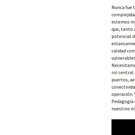
Nunca fue t
complejidad
estemos me
que, tanto 
potencial d
estancamien
calidad com
vulnerables
Necesitamos
rol central
puertos, ae
conectivida
operación. 
Pedagogía 
nuestros ni