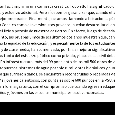
an fácil imprimir una camiseta creativa. Todo ello ha significado 
 y esfuerzo adicional. Pero sí debemos garantizar que, cuando ell
jor preparados. Finalmente, estamos llamando a licitaciones púb
a Codelco como a inversionistas privados, puedan desarrollar el 
el litio y potasio de nuestros desiertos. En efecto, luego de década
to, las pruebas Simce de los últimos dos años muestran que, tan
o la equidad de la educación, y especialmente la de los estudiant
 y de clase media, han comenzado, por fin, a mejorar significativ
 tanto del esfuerzo público como privado, y la sociedad civil deb
. En infraestructura, más del 99 por ciento de las mil 500 obras de v
ropuertos, sistemas de agua potable rural, obras hidráulicas y pu
d que sufrieron daños, se encuentran reconstruidas o reparadas y 
Y si jóvenes talentosos, con puntajes sobre 600 puntos en la PSU, 
en forma gratuita, con el compromiso que cuando egresen eduque
ños y jóvenes en las escuelas municipales o subvencionadas.