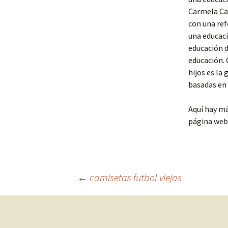
Carmela Ca
con una ref
una educaci
educación d
educación. 
hijos es la
basadas en 
Aquí hay m
página web
Navegación
←
camisetas futbol viejas
de