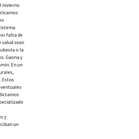
l invierno
iplicamos
eo
sistema
or falta de
e salud sean
ubeola o la
os. Gaona y
amín. En un
urales,
. Estos
eventuales
 dictamos
pecializado
s y
eciban un