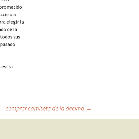
mprometido
acceso a
ra elegir la
ndo de la
 todos sus
l pasado
uestra
comprar camiseta de la decima
→