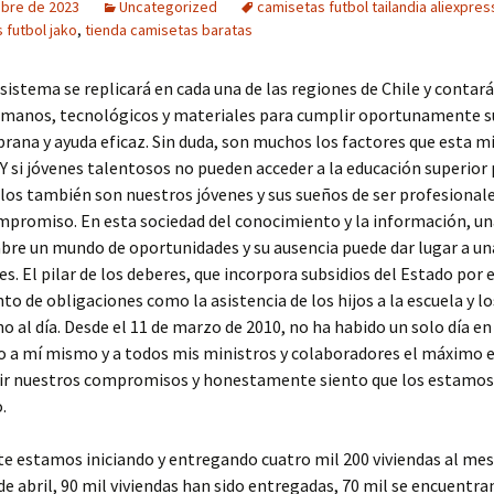
ubre de 2023
Uncategorized
camisetas futbol tailandia aliexpres
 futbol jako
,
tienda camisetas baratas
sistema se replicará en cada una de las regiones de Chile y contará
umanos, tecnológicos y materiales para cumplir oportunamente s
rana y ayuda eficaz. Sin duda, son muchos los factores que esta m
 Y si jóvenes talentosos no pueden acceder a la educación superior 
llos también son nuestros jóvenes y sus sueños de ser profesional
mpromiso. En esta sociedad del conocimiento y la información, u
bre un mundo de oportunidades y su ausencia puede dar lugar a una
es. El pilar de los deberes, que incorpora subsidios del Estado por e
o de obligaciones como la asistencia de los hijos a la escuela y l
no al día. Desde el 11 de marzo de 2010, no ha habido un solo día e
o a mí mismo y a todos mis ministros y colaboradores el máximo 
ir nuestros compromisos y honestamente siento que los estamos
.
 estamos iniciando y entregando cuatro mil 200 viviendas al mes
 de abril, 90 mil viviendas han sido entregadas, 70 mil se encuentra