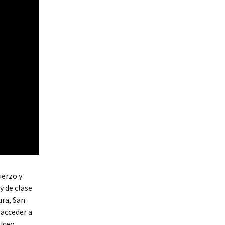
uerzo y
y de clase
ura, San
 acceder a
Liceo