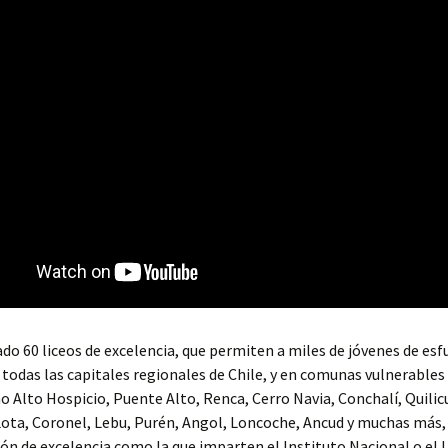
o 60 liceos de excelencia, que permiten a miles de jóvenes de esf
 todas las capitales regionales de Chile, y en comunas vulnerables 
 Alto Hospicio, Puente Alto, Renca, Cerro Navia, Conchalí, Quilic
ota, Coronel, Lebu, Purén, Angol, Loncoche, Ancud y muchas más,
ón de excelencia como la que imparten el Instituto Nacional o el 