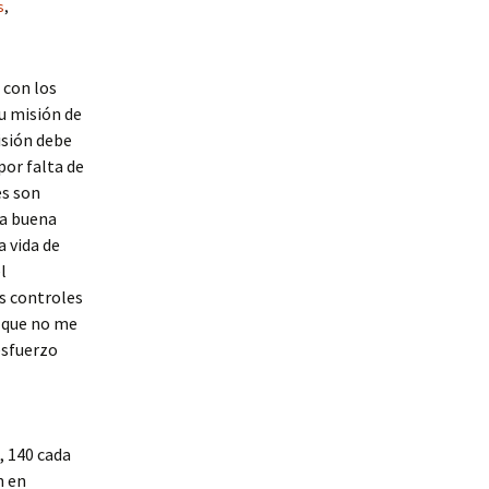
s
,
 con los
u misión de
isión debe
por falta de
es son
na buena
 vida de
l
os controles
n que no me
esfuerzo
, 140 cada
n en