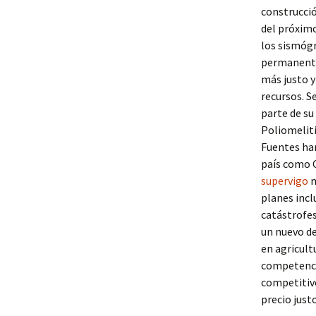
construcció
del próximo
los sismóg
permanente 
más justo y
recursos. S
parte de su
Poliomeliti
Fuentes han
país como C
supervigo
n
planes incl
catástrofes
un nuevo de
en agricult
competenci
competitivo
precio just