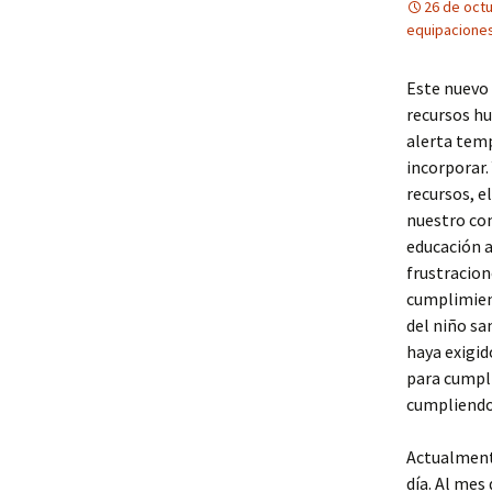
26 de oct
equipaciones
Este nuevo 
recursos h
alerta temp
incorporar.
recursos, e
nuestro co
educación a
frustracion
cumplimient
del niño sa
haya exigid
para cumpl
cumpliendo
Actualmente
día. Al mes