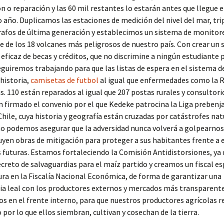
n o reparación y las 60 mil restantes lo estarán antes que llegue e
 año. Duplicamos las estaciones de medición del nivel del mar, tr
rafos de última generación y establecimos un sistema de monitor
de los 18 volcanes más peligrosos de nuestro país. Con crear un 
 eficaz de becas y créditos, que no discrimine a ningún estudiante p
eguiremos trabajando para que las listas de espera en el sistema d
 historia,
camisetas de futbol
al igual que enfermedades como la R
s. 110 están reparados al igual que 207 postas rurales y consultori
 firmado el convenio por el que Kedeke patrocina la Liga prebenj
hile, cuya historia y geografía están cruzadas por catástrofes nat
o podemos asegurar que la adversidad nunca volverá a golpearnos
uyen obras de mitigación para proteger a sus habitantes frente a 
 futuras. Estamos fortaleciendo la Comisión Antidistorsiones, ya
creto de salvaguardias para el maíz partido y creamos un fiscal es
ura en la Fiscalía Nacional Económica, de forma de garantizar una
a leal con los productores externos y mercados más transparente
s en el frente interno, para que nuestros productores agrícolas r
o por lo que ellos siembran, cultivan y cosechan de la tierra.