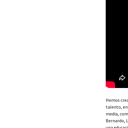
Hemos cread
talento, en
media, como
Bernardo, L
una educaci