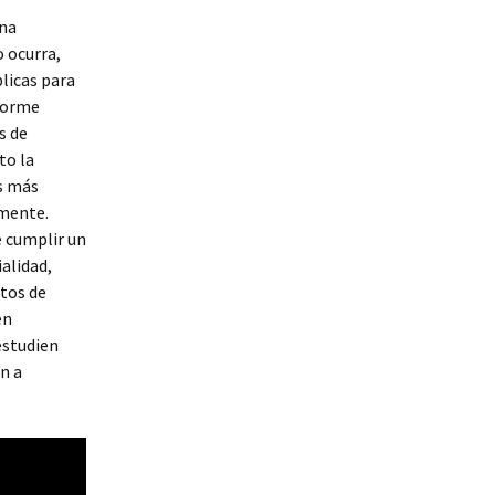
una
o ocurra,
licas para
enorme
s de
to la
es más
amente.
e cumplir un
ialidad,
ntos de
en
estudien
n a