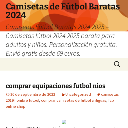
Camisetas de Fútbol Baratas
2024
Camisetas Fútbol Baratas 2024 2025 –
Camisetas fútbol 2024 2025 barata para
adultos y niños. Personalización gratuita.
Envió gratis desde 69 euros.
Saltar
Buscar:
al
contenido
comprar equipaciones futbol nios
26 de septiembre de 2022
Uncategorized
camisetas
2019 hombre futbol
,
comprar camisetas de futbol antiguas
,
fcb
online shop