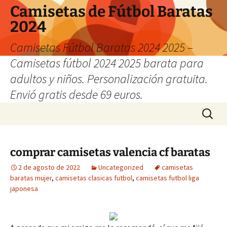
Camisetas de Fútbol Baratas
2024
Camisetas Fútbol Baratas 2024 2025 –
Camisetas fútbol 2024 2025 barata para
adultos y niños. Personalización gratuita.
Envió gratis desde 69 euros.
Saltar
Buscar:
al
contenido
comprar camisetas valencia cf baratas
2 de agosto de 2022
Uncategorized
camisetas
baratas mujer
,
camisetas clasicas futbol
,
camisetas futbol liga
japonesa