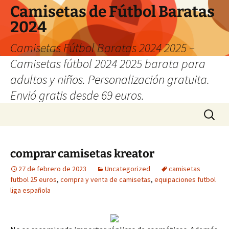
Camisetas de Fútbol Baratas
2024
Camisetas Fútbol Baratas 2024 2025 –
Camisetas fútbol 2024 2025 barata para
adultos y niños. Personalización gratuita.
Envió gratis desde 69 euros.
Saltar
Buscar:
al
contenido
comprar camisetas kreator
27 de febrero de 2023
Uncategorized
camisetas
futbol 25 euros
,
compra y venta de camisetas
,
equipaciones futbol
liga española