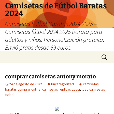
Camisetas de Fútbol Baratas
2024
Camisetas Fútbol Baratas 2024 2025 –
Camisetas fútbol 2024 2025 barata para
adultos y niños. Personalización gratuita.
Envió gratis desde 69 euros.
Saltar
Buscar:
al
contenido
comprar camisetas antony morato
24 de agosto de 2022
Uncategorized
camisetas
baratas comprar online
,
camisetas replicas gucci
,
logo camisetas
futbol