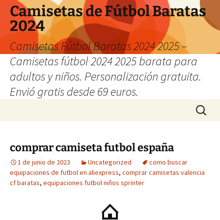
Camisetas de Fútbol Baratas
2024
Camisetas Fútbol Baratas 2024 2025 –
Camisetas fútbol 2024 2025 barata para
adultos y niños. Personalización gratuita.
Envió gratis desde 69 euros.
Saltar
Buscar:
al
contenido
comprar camiseta futbol españa
1 de junio de 2023
Uncategorized
como buscar
equipaciones de futbol en aliexpress
,
comprar camisetas valencia
cf baratas
,
equipaciones futbol niños sprinter