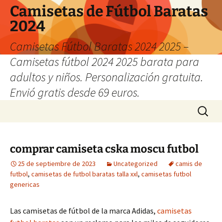
Camisetas de Fútbol Baratas
2024
Camisetas Fútbol Baratas 2024 2025 –
Camisetas fútbol 2024 2025 barata para
adultos y niños. Personalización gratuita.
Envió gratis desde 69 euros.
Saltar
Buscar:
al
contenido
comprar camiseta cska moscu futbol
25 de septiembre de 2023
Uncategorized
camis de
futbol
,
camisetas de futbol baratas talla xxl
,
camisetas futbol
genericas
Las camisetas de fútbol de la marca Adidas,
camisetas