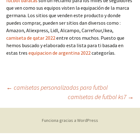
futbol baratas
son un reclamo para los miles de seguidores
que ven como sus equipos visten la equipación de la marca
germana. Los sitios que venden este producto y donde
puedes comprar, pueden ser sitios dan diversos como :
Amazon, Aliexpress, Lidl, Alcampo, Carrefour,Ikea,
camiseta de qatar 2022
entre otros muchos. Puesto que
hemos buscado y elaborado esta lista para ti basada en
estas tres
equipacion de argentina 2022
categorías.
Navegación
←
camisetas personalizadas para futbol
camisetas de futbol ks7
→
de
Funciona gracias a WordPress
entradas