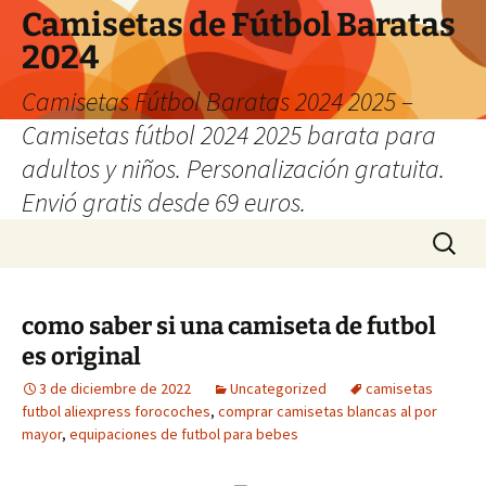
Camisetas de Fútbol Baratas
2024
Camisetas Fútbol Baratas 2024 2025 –
Camisetas fútbol 2024 2025 barata para
adultos y niños. Personalización gratuita.
Envió gratis desde 69 euros.
Saltar
Buscar:
al
contenido
como saber si una camiseta de futbol
es original
3 de diciembre de 2022
Uncategorized
camisetas
futbol aliexpress forocoches
,
comprar camisetas blancas al por
mayor
,
equipaciones de futbol para bebes