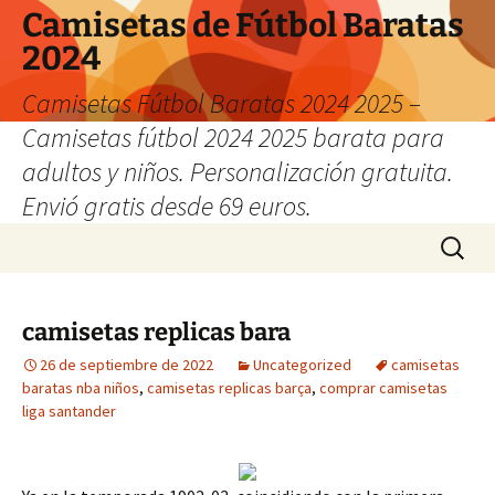
Camisetas de Fútbol Baratas
2024
Camisetas Fútbol Baratas 2024 2025 –
Camisetas fútbol 2024 2025 barata para
adultos y niños. Personalización gratuita.
Envió gratis desde 69 euros.
Saltar
Buscar:
al
contenido
camisetas replicas bara
26 de septiembre de 2022
Uncategorized
camisetas
baratas nba niños
,
camisetas replicas barça
,
comprar camisetas
liga santander