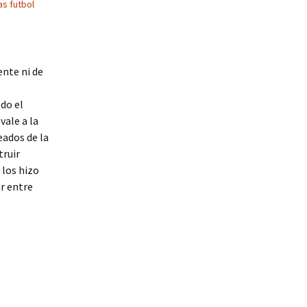
s futbol
nte ni de
odo el
vale a la
eados de la
truir
 los hizo
r entre