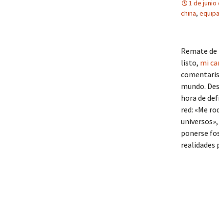
1 de junio
china
,
equipa
Remate de 
listo,
mi ca
comentarist
mundo. Desd
hora de def
red: «Me ro
universos»,
ponerse fos
realidades 