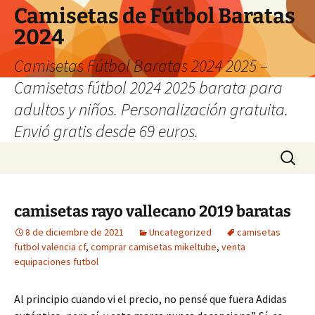
Camisetas de Fútbol Baratas
2024
Camisetas Fútbol Baratas 2024 2025 –
Camisetas fútbol 2024 2025 barata para
adultos y niños. Personalización gratuita.
Envió gratis desde 69 euros.
Saltar
Buscar:
al
contenido
camisetas rayo vallecano 2019 baratas
8 de diciembre de 2021
Uncategorized
camisetas
futbol valencia cf
,
comprar camisetas mikeltube
,
venta
equipaciones futbol
Al principio cuando vi el precio, no pensé que fuera Adidas