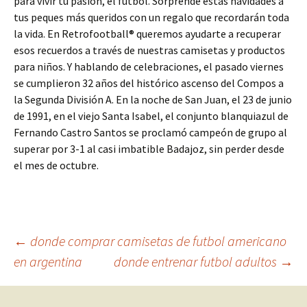
para vivir tu pasión, el fútbol. Sorprende estas navidades a
tus peques más queridos con un regalo que recordarán toda
la vida. En Retrofootball® queremos ayudarte a recuperar
esos recuerdos a través de nuestras camisetas y productos
para niños. Y hablando de celebraciones, el pasado viernes
se cumplieron 32 años del histórico ascenso del Compos a
la Segunda División A. En la noche de San Juan, el 23 de junio
de 1991, en el viejo Santa Isabel, el conjunto blanquiazul de
Fernando Castro Santos se proclamó campeón de grupo al
superar por 3-1 al casi imbatible Badajoz, sin perder desde
el mes de octubre.
Navegación
←
donde comprar camisetas de futbol americano
en argentina
donde entrenar futbol adultos
→
de