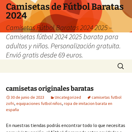
Camisetas de Fútbol Baratas
2024
Camisetas Fútbol Baratas 2024 2025 –
Camisetas fútbol 2024 2025 barata para
adultos y niños. Personalización gratuita.
Envió gratis desde 69 euros.
Saltar
Buscar:
al
contenido
camisetas originales baratas
30 de junio de 2023
Uncategorized
camisetas futbol
zofri
,
equipaciones futbol niños
,
ropa de imitacion barata en
españa
En nuestras tiendas podrás encontrar todo lo que necesitas